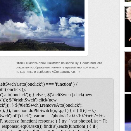
Чтобы скачать обои, нажмите на картинку. После полного
открытия изображения, нажмите правой кнопкой мыши
по картинке и выберите «Сохранить как…».
leftSwch').attr('onclick')) === 'function' ) {
ttr('onclick'));
).attr('onclick')); } else { $('#leftSwch').click(new
k'))); $('#rightSwch').click(new
ck'))); } $('#leftSwch').removeAttr('onclick');
); }); function doPhtSwitch(n,f,p,d ) { if ( !f){f=0;}
tSwch').off('click'); var url = '/photo/21-0-0-10-'+n+'-'+f+'-
l', success: function( response ) { try { var photosList = [];
 response).eq(0).text()).find('a').each(function( ) { if (