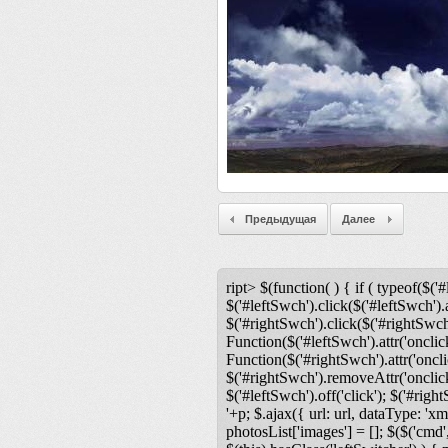
Предыдущая
Далее
ript> $(function( ) { if ( typeof($('#
$('#leftSwch').click($('#leftSwch').a
$('#rightSwch').click($('#rightSwch'
Function($('#leftSwch').attr('onclic
Function($('#rightSwch').attr('oncli
$('#rightSwch').removeAttr('onclick'
$('#leftSwch').off('click'); $('#righ
'+p; $.ajax({ url: url, dataType: 'xm
photosList['images'] = []; $($('cmd',