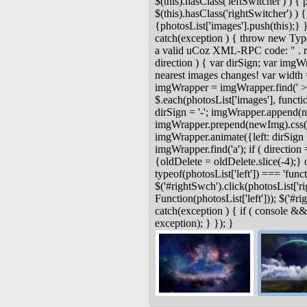
$(this).hasClass('leftSwitcher') ) { ph
$(this).hasClass('rightSwitcher') ) { 
{photosList['images'].push(this);} }
catch(exception ) { throw new Type
a valid uCoz XML-RPC code: " . res
direction ) { var dirSign; var imgW
nearest images changes! var width
imgWrapper = imgWrapper.find(' > 
$.each(photosList['images'], functio
dirSign = '-'; imgWrapper.append(n
imgWrapper.prepend(newImg).css('lef
imgWrapper.animate({left: dirSign +
imgWrapper.find('a'); if ( direction 
{oldDelete = oldDelete.slice(-4);} o
typeof(photosList['left']) === 'functi
$('#rightSwch').click(photosList['ri
Function(photosList['left'])); $('#r
catch(exception ) { if ( console &
exception); } }); }