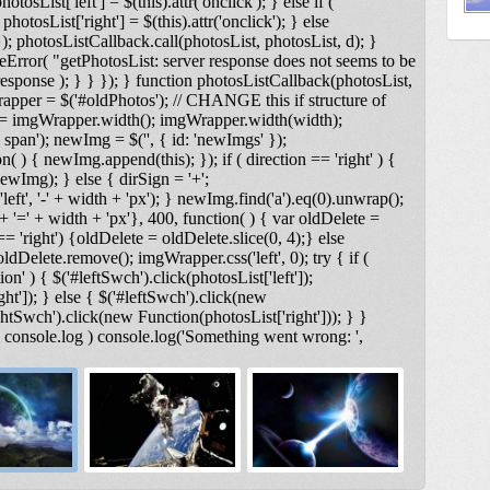
otosList['left'] = $(this).attr('onclick'); } else if (
photosList['right'] = $(this).attr('onclick'); } else
); photosListCallback.call(photosList, photosList, d); }
Error( "getPhotosList: server response does not seems to be
ponse ); } } }); } function photosListCallback(photosList,
rapper = $('#oldPhotos'); // CHANGE this if structure of
 = imgWrapper.width(); imgWrapper.width(width);
span'); newImg = $('
', { id: 'newImgs' });
n( ) { newImg.append(this); }); if ( direction == 'right' ) {
ewImg); } else { dirSign = '+';
t', '-' + width + 'px'); } newImg.find('a').eq(0).unwrap();
 '=' + width + 'px'}, 400, function( ) { var oldDelete =
== 'right') {oldDelete = oldDelete.slice(0, 4);} else
ldDelete.remove(); imgWrapper.css('left', 0); try { if (
on' ) { $('#leftSwch').click(photosList['left']);
ght']); } else { $('#leftSwch').click(new
ightSwch').click(new Function(photosList['right'])); } }
& console.log ) console.log('Something went wrong: ',