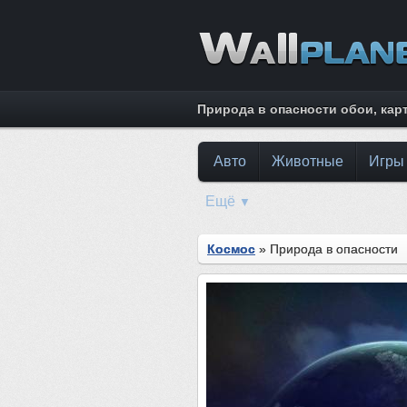
Природа в опасности обои, кар
Авто
Животные
Игры
Ещё
▼
Космос
» Природа в опасности