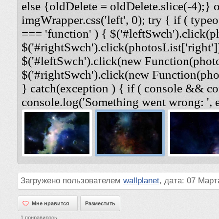
else {oldDelete = oldDelete.slice(-4);} 
imgWrapper.css('left', 0); try { if ( typeo
=== 'function' ) { $('#leftSwch').click(ph
$('#rightSwch').click(photosList['right'])
$('#leftSwch').click(new Function(photosL
$('#rightSwch').click(new Function(photo
} catch(exception ) { if ( console && co
console.log('Something went wrong: ', e
Загружено пользователем
wallplanet
, дата: 07 Март
Мне нравится
Мне нравится
Разместить
1
понравилось