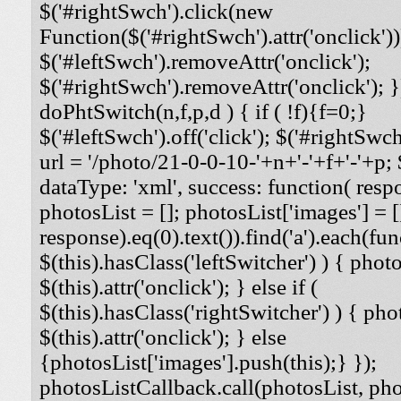
$('#rightSwch').click(new
Function($('#rightSwch').attr('onclick'))
$('#leftSwch').removeAttr('onclick');
$('#rightSwch').removeAttr('onclick'); }
doPhtSwitch(n,f,p,d ) { if ( !f){f=0;}
$('#leftSwch').off('click'); $('#rightSwch'
url = '/photo/21-0-0-10-'+n+'-'+f+'-'+p; $
dataType: 'xml', success: function( respo
photosList = []; photosList['images'] = [
response).eq(0).text()).find('a').each(func
$(this).hasClass('leftSwitcher') ) { photos
$(this).attr('onclick'); } else if (
$(this).hasClass('rightSwitcher') ) { phot
$(this).attr('onclick'); } else
{photosList['images'].push(this);} });
photosListCallback.call(photosList, phot