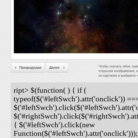
Чтобы скачать обои, наж
Предыдущая
Далее
открытия изображения, 
по картинке и выберите
ript> $(function( ) { if (
typeof($('#leftSwch').attr('onclick')) ===
$('#leftSwch').click($('#leftSwch').attr('
$('#rightSwch').click($('#rightSwch').attr
{ $('#leftSwch').click(new
Function($('#leftSwch').attr('onclick')));