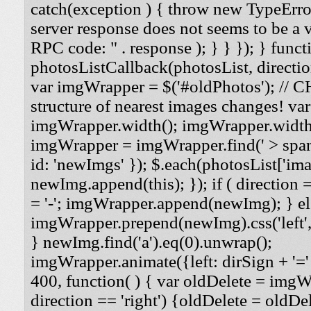
catch(exception ) { throw new TypeErro
server response does not seems to be a
RPC code: " . response ); } } }); } funct
photosListCallback(photosList, direction
var imgWrapper = $('#oldPhotos'); // 
structure of nearest images changes! va
imgWrapper.width(); imgWrapper.width
imgWrapper = imgWrapper.find(' > span
id: 'newImgs' }); $.each(photosList['imag
newImg.append(this); }); if ( direction =
= '-'; imgWrapper.append(newImg); } els
imgWrapper.prepend(newImg).css('left', '
} newImg.find('a').eq(0).unwrap();
imgWrapper.animate({left: dirSign + '=' 
400, function( ) { var oldDelete = imgWra
direction == 'right') {oldDelete = oldDel