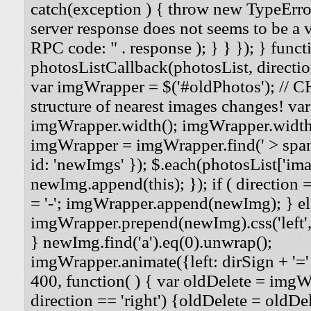
catch(exception ) { throw new TypeErro
server response does not seems to be a
RPC code: " . response ); } } }); } funct
photosListCallback(photosList, direction
var imgWrapper = $('#oldPhotos'); // 
structure of nearest images changes! va
imgWrapper.width(); imgWrapper.width
imgWrapper = imgWrapper.find(' > span
id: 'newImgs' }); $.each(photosList['imag
newImg.append(this); }); if ( direction =
= '-'; imgWrapper.append(newImg); } els
imgWrapper.prepend(newImg).css('left', '
} newImg.find('a').eq(0).unwrap();
imgWrapper.animate({left: dirSign + '=' 
400, function( ) { var oldDelete = imgWra
direction == 'right') {oldDelete = oldDel