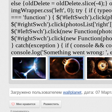
else {oldDelete = oldDelete.slice(-4);} 
imgWrapper.css('left', 0); try { if ( typeo
=== 'function' ) { $('#leftSwch').click(ph
$('#rightSwch').click(photosList['right'])
$('#leftSwch').click(new Function(photosL
$('#rightSwch').click(new Function(photo
} catch(exception ) { if ( console && co
console.log('Something went wrong: ', e
Загружено пользователем
wallplanet
, дата: 07 Март
Мне нравится
Мне нравится
Разместить
0
понравилось