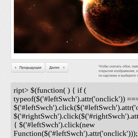
Чтобы скачать обои, наж
Предыдущая
Далее
открытия изображения, 
по картинке и выберите
ript> $(function( ) { if (
typeof($('#leftSwch').attr('onclick')) ===
$('#leftSwch').click($('#leftSwch').attr('
$('#rightSwch').click($('#rightSwch').attr
{ $('#leftSwch').click(new
Function($('#leftSwch').attr('onclick')));