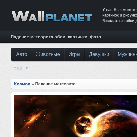
У нас Вы сможете
картинок и рисун
бесплатные обои 
Падение метеорита обои, картинки, фото
Авто
Животные
Игры
Девушки
Мужчин
Ещё
▼
Космос
» Падение метеорита