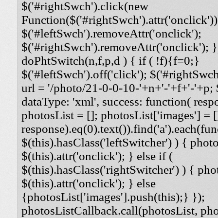
$('#rightSwch').click(new
Function($('#rightSwch').attr('onclick'))
$('#leftSwch').removeAttr('onclick');
$('#rightSwch').removeAttr('onclick'); }
doPhtSwitch(n,f,p,d ) { if ( !f){f=0;}
$('#leftSwch').off('click'); $('#rightSwch'
url = '/photo/21-0-0-10-'+n+'-'+f+'-'+p; $
dataType: 'xml', success: function( respo
photosList = []; photosList['images'] = [
response).eq(0).text()).find('a').each(func
$(this).hasClass('leftSwitcher') ) { photos
$(this).attr('onclick'); } else if (
$(this).hasClass('rightSwitcher') ) { phot
$(this).attr('onclick'); } else
{photosList['images'].push(this);} });
photosListCallback.call(photosList, phot