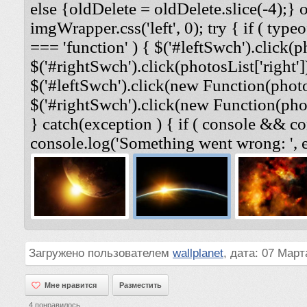
else {oldDelete = oldDelete.slice(-4);} 
imgWrapper.css('left', 0); try { if ( typeo
=== 'function' ) { $('#leftSwch').click(ph
$('#rightSwch').click(photosList['right'])
$('#leftSwch').click(new Function(photosL
$('#rightSwch').click(new Function(photo
} catch(exception ) { if ( console && co
console.log('Something went wrong: ', e
Загружено пользователем
wallplanet
, дата: 07 Март
Мне нравится
Мне нравится
Разместить
4
понравилось