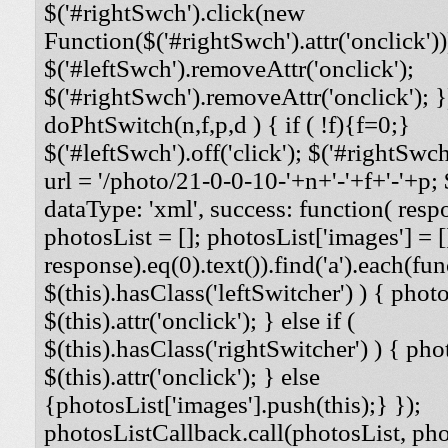
$('#rightSwch').click(new
Function($('#rightSwch').attr('onclick'))
$('#leftSwch').removeAttr('onclick');
$('#rightSwch').removeAttr('onclick'); }
doPhtSwitch(n,f,p,d ) { if ( !f){f=0;}
$('#leftSwch').off('click'); $('#rightSwch'
url = '/photo/21-0-0-10-'+n+'-'+f+'-'+p; $
dataType: 'xml', success: function( respo
photosList = []; photosList['images'] = [
response).eq(0).text()).find('a').each(func
$(this).hasClass('leftSwitcher') ) { photos
$(this).attr('onclick'); } else if (
$(this).hasClass('rightSwitcher') ) { phot
$(this).attr('onclick'); } else
{photosList['images'].push(this);} });
photosListCallback.call(photosList, phot