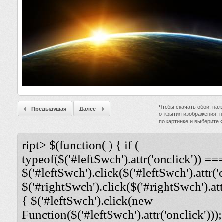
Чтобы скачать обои, наж
Предыдущая
Далее
открытия изображения, 
по картинке и выберите
ript> $(function( ) { if (
typeof($('#leftSwch').attr('onclick')) ===
$('#leftSwch').click($('#leftSwch').attr('
$('#rightSwch').click($('#rightSwch').attr
{ $('#leftSwch').click(new
Function($('#leftSwch').attr('onclick')));