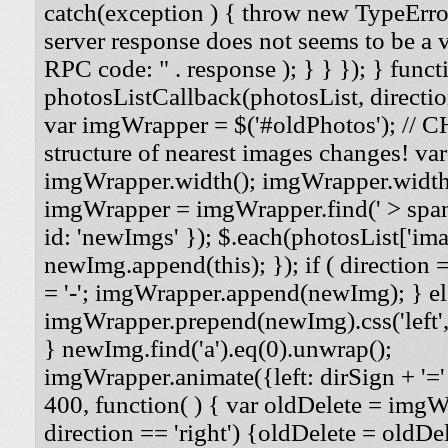
catch(exception ) { throw new TypeErro
server response does not seems to be a
RPC code: " . response ); } } }); } funct
photosListCallback(photosList, direction
var imgWrapper = $('#oldPhotos'); // 
structure of nearest images changes! va
imgWrapper.width(); imgWrapper.width
imgWrapper = imgWrapper.find(' > span
id: 'newImgs' }); $.each(photosList['imag
newImg.append(this); }); if ( direction =
= '-'; imgWrapper.append(newImg); } els
imgWrapper.prepend(newImg).css('left', '
} newImg.find('a').eq(0).unwrap();
imgWrapper.animate({left: dirSign + '=' 
400, function( ) { var oldDelete = imgWra
direction == 'right') {oldDelete = oldDel