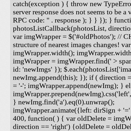
catch(exception ) { throw new TypeErro
server response does not seems to be a
RPC code: " . response ); } } }); } funct
photosListCallback(photosList, direction
var imgWrapper = $('#oldPhotos'); // 
structure of nearest images changes! va
imgWrapper.width(); imgWrapper.width
imgWrapper = imgWrapper.find(' > span
id: 'newImgs' }); $.each(photosList['imag
newImg.append(this); }); if ( direction =
= '-'; imgWrapper.append(newImg); } els
imgWrapper.prepend(newImg).css('left', '
} newImg.find('a').eq(0).unwrap();
imgWrapper.animate({left: dirSign + '=' 
400, function( ) { var oldDelete = imgWra
direction == 'right') {oldDelete = oldDel