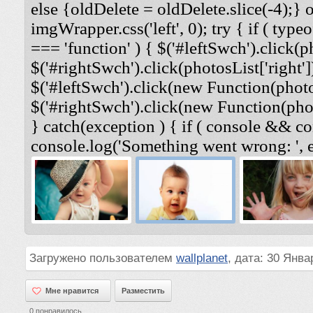
else {oldDelete = oldDelete.slice(-4);} 
imgWrapper.css('left', 0); try { if ( typeo
=== 'function' ) { $('#leftSwch').click(ph
$('#rightSwch').click(photosList['right'])
$('#leftSwch').click(new Function(photosL
$('#rightSwch').click(new Function(photo
} catch(exception ) { if ( console && co
console.log('Something went wrong: ', e
Загружено пользователем
wallplanet
, дата: 30 Янва
Мне нравится
Мне нравится
Разместить
0
понравилось