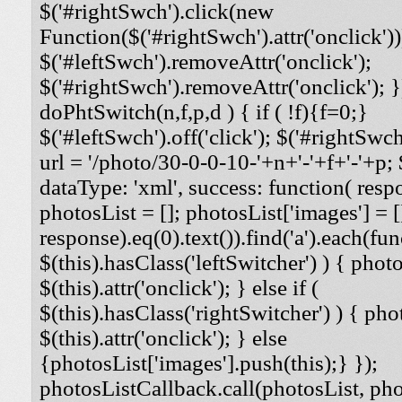
$('#rightSwch').click(new
Function($('#rightSwch').attr('onclick'))
$('#leftSwch').removeAttr('onclick');
$('#rightSwch').removeAttr('onclick'); }
doPhtSwitch(n,f,p,d ) { if ( !f){f=0;}
$('#leftSwch').off('click'); $('#rightSwch'
url = '/photo/30-0-0-10-'+n+'-'+f+'-'+p; $
dataType: 'xml', success: function( respo
photosList = []; photosList['images'] = [
response).eq(0).text()).find('a').each(func
$(this).hasClass('leftSwitcher') ) { photos
$(this).attr('onclick'); } else if (
$(this).hasClass('rightSwitcher') ) { phot
$(this).attr('onclick'); } else
{photosList['images'].push(this);} });
photosListCallback.call(photosList, phot