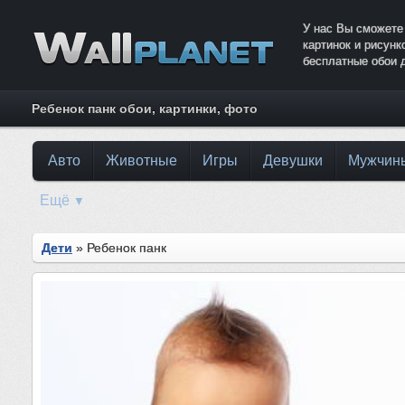
У нас Вы сможете
картинок и рисун
бесплатные обои 
Ребенок панк обои, картинки, фото
Авто
Животные
Игры
Девушки
Мужчин
Ещё
▼
Дети
» Ребенок панк