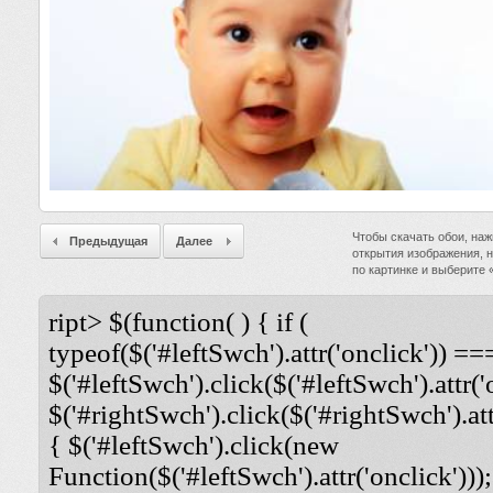
Чтобы скачать обои, наж
Предыдущая
Далее
открытия изображения, 
по картинке и выберите
ript> $(function( ) { if (
typeof($('#leftSwch').attr('onclick')) ===
$('#leftSwch').click($('#leftSwch').attr('
$('#rightSwch').click($('#rightSwch').attr
{ $('#leftSwch').click(new
Function($('#leftSwch').attr('onclick')));