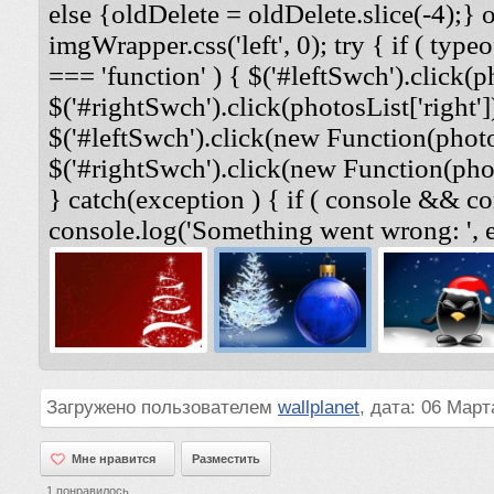
else {oldDelete = oldDelete.slice(-4);} 
imgWrapper.css('left', 0); try { if ( typeo
=== 'function' ) { $('#leftSwch').click(ph
$('#rightSwch').click(photosList['right'])
$('#leftSwch').click(new Function(photosL
$('#rightSwch').click(new Function(photo
} catch(exception ) { if ( console && co
console.log('Something went wrong: ', e
Загружено пользователем
wallplanet
, дата: 06 Март
Мне нравится
Мне нравится
Разместить
1
понравилось