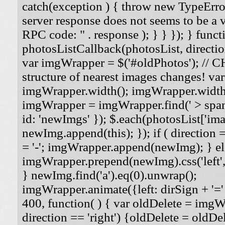
catch(exception ) { throw new TypeErro
server response does not seems to be a
RPC code: " . response ); } } }); } funct
photosListCallback(photosList, direction
var imgWrapper = $('#oldPhotos'); // 
structure of nearest images changes! va
imgWrapper.width(); imgWrapper.width
imgWrapper = imgWrapper.find(' > span
id: 'newImgs' }); $.each(photosList['imag
newImg.append(this); }); if ( direction =
= '-'; imgWrapper.append(newImg); } els
imgWrapper.prepend(newImg).css('left', '
} newImg.find('a').eq(0).unwrap();
imgWrapper.animate({left: dirSign + '=' 
400, function( ) { var oldDelete = imgWra
direction == 'right') {oldDelete = oldDel