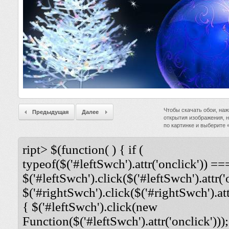
Чтобы скачать обои, наж
Предыдущая
Далее
открытия изображения, 
по картинке и выберите
ript> $(function( ) { if (
typeof($('#leftSwch').attr('onclick')) ===
$('#leftSwch').click($('#leftSwch').attr('
$('#rightSwch').click($('#rightSwch').attr
{ $('#leftSwch').click(new
Function($('#leftSwch').attr('onclick')));