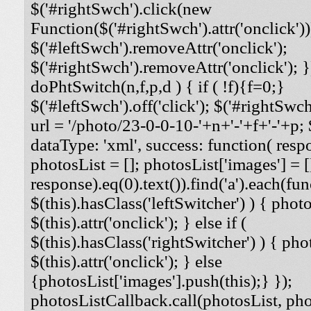
$('#rightSwch').click(new
Function($('#rightSwch').attr('onclick'))
$('#leftSwch').removeAttr('onclick');
$('#rightSwch').removeAttr('onclick'); }
doPhtSwitch(n,f,p,d ) { if ( !f){f=0;}
$('#leftSwch').off('click'); $('#rightSwch'
url = '/photo/23-0-0-10-'+n+'-'+f+'-'+p; $
dataType: 'xml', success: function( respo
photosList = []; photosList['images'] = [
response).eq(0).text()).find('a').each(func
$(this).hasClass('leftSwitcher') ) { photos
$(this).attr('onclick'); } else if (
$(this).hasClass('rightSwitcher') ) { phot
$(this).attr('onclick'); } else
{photosList['images'].push(this);} });
photosListCallback.call(photosList, phot