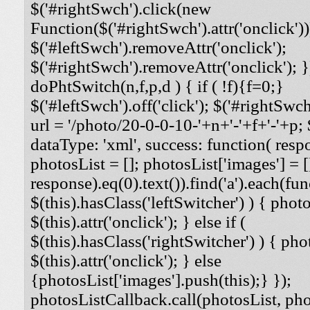
$('#rightSwch').click(new
Function($('#rightSwch').attr('onclick'))
$('#leftSwch').removeAttr('onclick');
$('#rightSwch').removeAttr('onclick'); }
doPhtSwitch(n,f,p,d ) { if ( !f){f=0;}
$('#leftSwch').off('click'); $('#rightSwch'
url = '/photo/20-0-0-10-'+n+'-'+f+'-'+p; $
dataType: 'xml', success: function( respo
photosList = []; photosList['images'] = [
response).eq(0).text()).find('a').each(func
$(this).hasClass('leftSwitcher') ) { photos
$(this).attr('onclick'); } else if (
$(this).hasClass('rightSwitcher') ) { phot
$(this).attr('onclick'); } else
{photosList['images'].push(this);} });
photosListCallback.call(photosList, phot