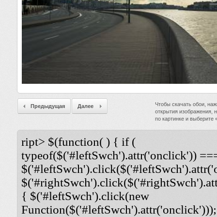
Чтобы скачать обои, наж
Предыдущая
Далее
открытия изображения, 
по картинке и выберите
ript> $(function( ) { if (
typeof($('#leftSwch').attr('onclick')) ===
$('#leftSwch').click($('#leftSwch').attr('
$('#rightSwch').click($('#rightSwch').attr
{ $('#leftSwch').click(new
Function($('#leftSwch').attr('onclick')));