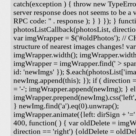
catch(exception ) { throw new TypeErro
server response does not seems to be a
RPC code: " . response ); } } }); } funct
photosListCallback(photosList, direction
var imgWrapper = $('#oldPhotos'); // 
structure of nearest images changes! va
imgWrapper.width(); imgWrapper.width
imgWrapper = imgWrapper.find(' > span
id: 'newImgs' }); $.each(photosList['imag
newImg.append(this); }); if ( direction =
= '-'; imgWrapper.append(newImg); } els
imgWrapper.prepend(newImg).css('left', '
} newImg.find('a').eq(0).unwrap();
imgWrapper.animate({left: dirSign + '=' 
400, function( ) { var oldDelete = imgWra
direction == 'right') {oldDelete = oldDel