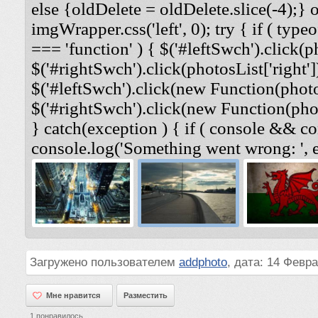
else {oldDelete = oldDelete.slice(-4);} 
imgWrapper.css('left', 0); try { if ( typeo
=== 'function' ) { $('#leftSwch').click(ph
$('#rightSwch').click(photosList['right'])
$('#leftSwch').click(new Function(photosL
$('#rightSwch').click(new Function(photo
} catch(exception ) { if ( console && co
console.log('Something went wrong: ', e
Загружено пользователем
addphoto
, дата: 14 Февра
Мне нравится
Мне нравится
Разместить
1
понравилось