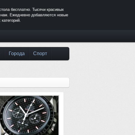
стола бесплатно. Тысячи красивых
к нам. Ежедневно добавляются новые
 категорий.
е
Города
Спорт