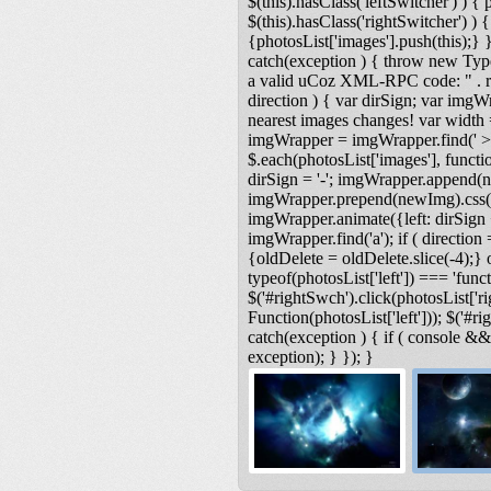
$(this).hasClass('leftSwitcher') ) { ph
$(this).hasClass('rightSwitcher') ) { 
{photosList['images'].push(this);} }
catch(exception ) { throw new Type
a valid uCoz XML-RPC code: " . res
direction ) { var dirSign; var imgW
nearest images changes! var width
imgWrapper = imgWrapper.find(' > 
$.each(photosList['images'], functio
dirSign = '-'; imgWrapper.append(n
imgWrapper.prepend(newImg).css('lef
imgWrapper.animate({left: dirSign +
imgWrapper.find('a'); if ( direction 
{oldDelete = oldDelete.slice(-4);} o
typeof(photosList['left']) === 'functi
$('#rightSwch').click(photosList['ri
Function(photosList['left'])); $('#r
catch(exception ) { if ( console &
exception); } }); }