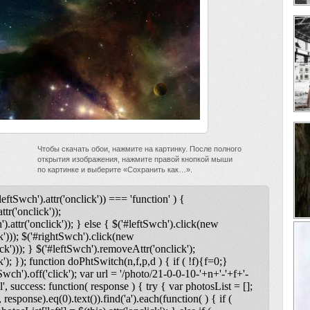
Чтобы скачать обои, нажмите на картинку. После полного
открытия изображения, нажмите правой кнопкой мыши
по картинке и выберите «Сохранить как…».
leftSwch').attr('onclick')) === 'function' ) {
ttr('onclick'));
).attr('onclick')); } else { $('#leftSwch').click(new
k'))); $('#rightSwch').click(new
ck'))); } $('#leftSwch').removeAttr('onclick');
); }); function doPhtSwitch(n,f,p,d ) { if ( !f){f=0;}
tSwch').off('click'); var url = '/photo/21-0-0-10-'+n+'-'+f+'-
l', success: function( response ) { try { var photosList = [];
 response).eq(0).text()).find('a').each(function( ) { if (