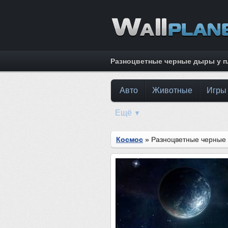
Разноцветные черные дыры у пл
Авто
Животные
Игры
Ещё
▼
Космос
» Разноцветные черные 