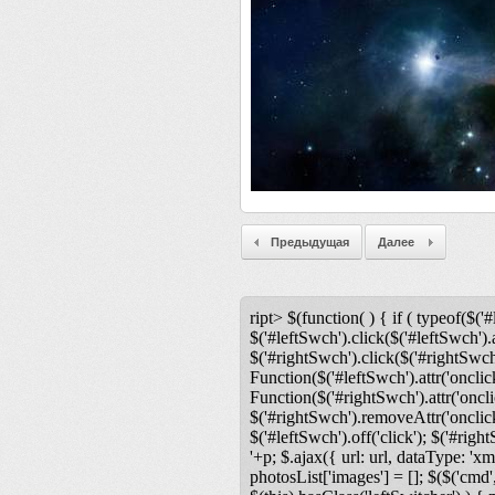
Предыдущая
Далее
ript> $(function( ) { if ( typeof($('#
$('#leftSwch').click($('#leftSwch').a
$('#rightSwch').click($('#rightSwch'
Function($('#leftSwch').attr('onclic
Function($('#rightSwch').attr('oncli
$('#rightSwch').removeAttr('onclick'
$('#leftSwch').off('click'); $('#righ
'+p; $.ajax({ url: url, dataType: 'xm
photosList['images'] = []; $($('cmd',