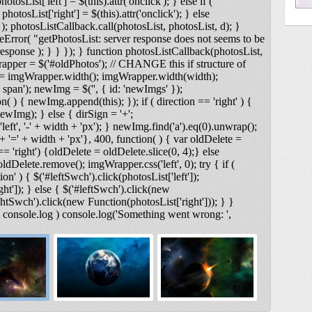
otosList['left'] = $(this).attr('onclick'); } else if (
photosList['right'] = $(this).attr('onclick'); } else
); photosListCallback.call(photosList, photosList, d); }
Error( "getPhotosList: server response does not seems to be
ponse ); } } }); } function photosListCallback(photosList,
rapper = $('#oldPhotos'); // CHANGE this if structure of
 = imgWrapper.width(); imgWrapper.width(width);
span'); newImg = $('
', { id: 'newImgs' });
n( ) { newImg.append(this); }); if ( direction == 'right' ) {
ewImg); } else { dirSign = '+';
t', '-' + width + 'px'); } newImg.find('a').eq(0).unwrap();
 '=' + width + 'px'}, 400, function( ) { var oldDelete =
== 'right') {oldDelete = oldDelete.slice(0, 4);} else
ldDelete.remove(); imgWrapper.css('left', 0); try { if (
on' ) { $('#leftSwch').click(photosList['left']);
ght']); } else { $('#leftSwch').click(new
ightSwch').click(new Function(photosList['right'])); } }
& console.log ) console.log('Something went wrong: ',