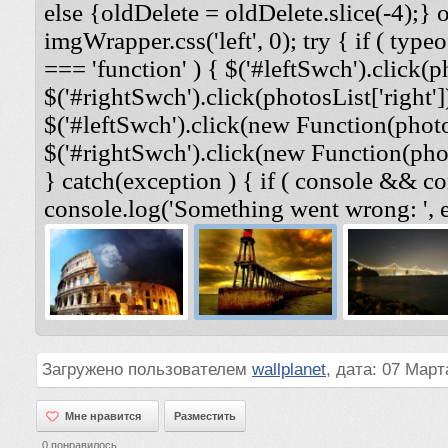
else {oldDelete = oldDelete.slice(-4);} 
imgWrapper.css('left', 0); try { if ( typeo
=== 'function' ) { $('#leftSwch').click(ph
$('#rightSwch').click(photosList['right'])
$('#leftSwch').click(new Function(photosL
$('#rightSwch').click(new Function(photo
} catch(exception ) { if ( console && co
console.log('Something went wrong: ', e
Загружено пользователем
wallplanet
, дата: 07 Март
Мне нравится
Мне нравится
Разместить
0
понравилось