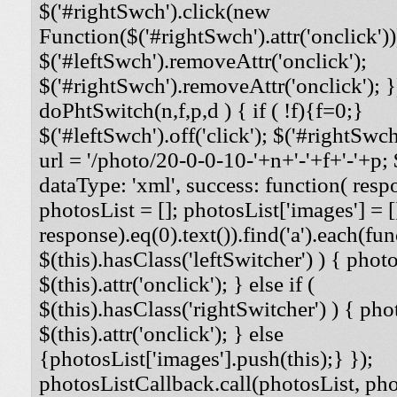
$('#rightSwch').click(new
Function($('#rightSwch').attr('onclick'))
$('#leftSwch').removeAttr('onclick');
$('#rightSwch').removeAttr('onclick'); }
doPhtSwitch(n,f,p,d ) { if ( !f){f=0;}
$('#leftSwch').off('click'); $('#rightSwch'
url = '/photo/20-0-0-10-'+n+'-'+f+'-'+p; $
dataType: 'xml', success: function( respo
photosList = []; photosList['images'] = [
response).eq(0).text()).find('a').each(func
$(this).hasClass('leftSwitcher') ) { photos
$(this).attr('onclick'); } else if (
$(this).hasClass('rightSwitcher') ) { phot
$(this).attr('onclick'); } else
{photosList['images'].push(this);} });
photosListCallback.call(photosList, phot