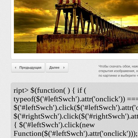
Чтобы скачать обои, наж
Предыдущая
Далее
открытия изображения, 
по картинке и выберите
ript> $(function( ) { if (
typeof($('#leftSwch').attr('onclick')) ===
$('#leftSwch').click($('#leftSwch').attr('
$('#rightSwch').click($('#rightSwch').attr
{ $('#leftSwch').click(new
Function($('#leftSwch').attr('onclick')));