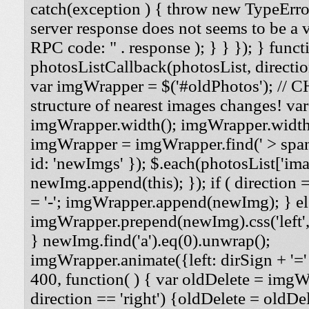
catch(exception ) { throw new TypeErro
server response does not seems to be a
RPC code: " . response ); } } }); } funct
photosListCallback(photosList, direction
var imgWrapper = $('#oldPhotos'); // 
structure of nearest images changes! va
imgWrapper.width(); imgWrapper.width
imgWrapper = imgWrapper.find(' > span
id: 'newImgs' }); $.each(photosList['imag
newImg.append(this); }); if ( direction =
= '-'; imgWrapper.append(newImg); } els
imgWrapper.prepend(newImg).css('left', '
} newImg.find('a').eq(0).unwrap();
imgWrapper.animate({left: dirSign + '=' 
400, function( ) { var oldDelete = imgWra
direction == 'right') {oldDelete = oldDel