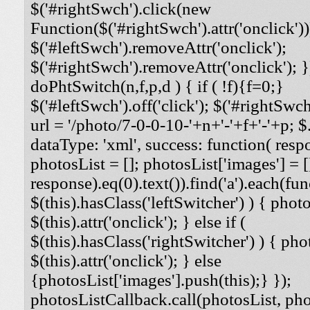
$('#rightSwch').click(new
Function($('#rightSwch').attr('onclick'))
$('#leftSwch').removeAttr('onclick');
$('#rightSwch').removeAttr('onclick'); }
doPhtSwitch(n,f,p,d ) { if ( !f){f=0;}
$('#leftSwch').off('click'); $('#rightSwch'
url = '/photo/7-0-0-10-'+n+'-'+f+'-'+p; $.
dataType: 'xml', success: function( respo
photosList = []; photosList['images'] = [
response).eq(0).text()).find('a').each(func
$(this).hasClass('leftSwitcher') ) { photos
$(this).attr('onclick'); } else if (
$(this).hasClass('rightSwitcher') ) { phot
$(this).attr('onclick'); } else
{photosList['images'].push(this);} });
photosListCallback.call(photosList, phot