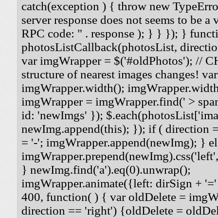
catch(exception ) { throw new TypeErro
server response does not seems to be a
RPC code: " . response ); } } }); } funct
photosListCallback(photosList, direction
var imgWrapper = $('#oldPhotos'); // 
structure of nearest images changes! va
imgWrapper.width(); imgWrapper.width
imgWrapper = imgWrapper.find(' > span
id: 'newImgs' }); $.each(photosList['imag
newImg.append(this); }); if ( direction =
= '-'; imgWrapper.append(newImg); } els
imgWrapper.prepend(newImg).css('left', '
} newImg.find('a').eq(0).unwrap();
imgWrapper.animate({left: dirSign + '=' 
400, function( ) { var oldDelete = imgWra
direction == 'right') {oldDelete = oldDel