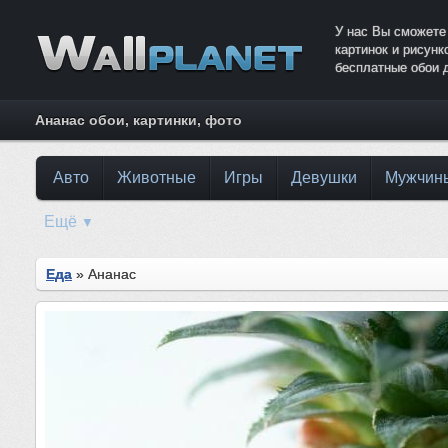
У нас Вы сможете
картинок и рисун
бесплатные обои 
Ананас обои, картинки, фото
Авто
Животные
Игры
Девушки
Мужчин
Ещё
▼
Еда
» Ананас