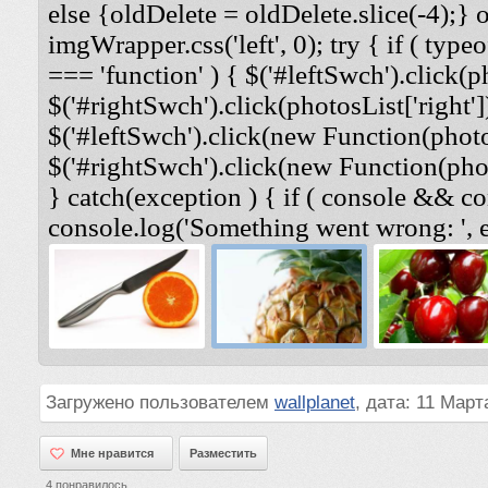
else {oldDelete = oldDelete.slice(-4);} 
imgWrapper.css('left', 0); try { if ( typeo
=== 'function' ) { $('#leftSwch').click(ph
$('#rightSwch').click(photosList['right'])
$('#leftSwch').click(new Function(photosL
$('#rightSwch').click(new Function(photo
} catch(exception ) { if ( console && co
console.log('Something went wrong: ', e
Загружено пользователем
wallplanet
, дата: 11 Март
Мне нравится
Мне нравится
Разместить
4
понравилось