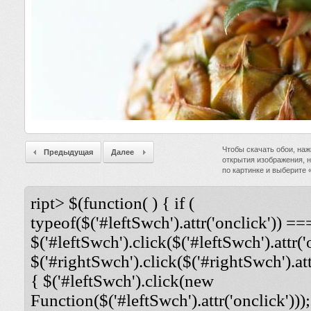
Чтобы скачать обои, наж
Предыдущая
Далее
открытия изображения, 
по картинке и выберите
ript> $(function( ) { if (
typeof($('#leftSwch').attr('onclick')) ===
$('#leftSwch').click($('#leftSwch').attr('
$('#rightSwch').click($('#rightSwch').attr
{ $('#leftSwch').click(new
Function($('#leftSwch').attr('onclick')));