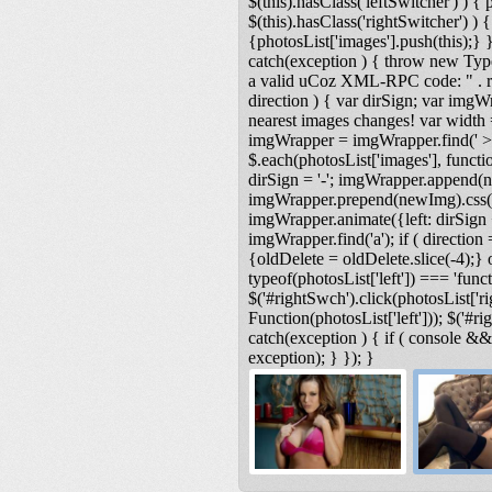
$(this).hasClass('leftSwitcher') ) { ph
$(this).hasClass('rightSwitcher') ) { 
{photosList['images'].push(this);} }
catch(exception ) { throw new Type
a valid uCoz XML-RPC code: " . res
direction ) { var dirSign; var imgW
nearest images changes! var width
imgWrapper = imgWrapper.find(' > 
$.each(photosList['images'], functio
dirSign = '-'; imgWrapper.append(n
imgWrapper.prepend(newImg).css('lef
imgWrapper.animate({left: dirSign +
imgWrapper.find('a'); if ( direction 
{oldDelete = oldDelete.slice(-4);} o
typeof(photosList['left']) === 'functi
$('#rightSwch').click(photosList['ri
Function(photosList['left'])); $('#r
catch(exception ) { if ( console &
exception); } }); }