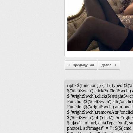
Предыдущая
Далее
ript> $(function( ) { if ( typeof($('#
$('#leftSwch').click($('#leftSwch').a
$('#rightSwch').click($('#rightSwch'
Function($('#leftSwch').attr('onclic
Function($('#rightSwch').attr('oncli
$('#rightSwch').removeAttr('onclick'
$('#leftSwch').off('click'); $('#righ
$.ajax({ url: url, dataType: 'xml', s
photosList['images'] = []; $($('cmd',