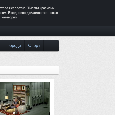
стола бесплатно. Тысячи красивых
к нам. Ежедневно добавляются новые
 категорий.
е
Города
Спорт