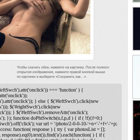
Чтобы скачать обои, нажмите на картинку. После полного
открытия изображения, нажмите правой кнопкой мыши
по картинке и выберите «Сохранить как…».
leftSwch').attr('onclick')) === 'function' ) {
ttr('onclick'));
).attr('onclick')); } else { $('#leftSwch').click(new
k'))); $('#rightSwch').click(new
ck'))); } $('#leftSwch').removeAttr('onclick');
); }); function doPhtSwitch(n,f,p,d ) { if ( !f){f=0;}
tSwch').off('click'); var url = '/photo/2-0-0-10-'+n+'-'+f+'-'+p;
uccess: function( response ) { try { var photosList = [];
 response).eq(0).text()).find('a').each(function( ) { if (