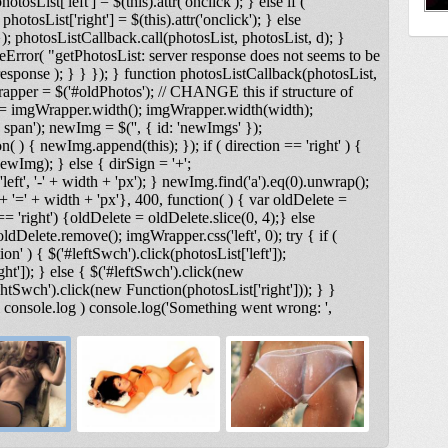
otosList['left'] = $(this).attr('onclick'); } else if (
photosList['right'] = $(this).attr('onclick'); } else
); photosListCallback.call(photosList, photosList, d); }
Error( "getPhotosList: server response does not seems to be
ponse ); } } }); } function photosListCallback(photosList,
rapper = $('#oldPhotos'); // CHANGE this if structure of
 = imgWrapper.width(); imgWrapper.width(width);
span'); newImg = $('
', { id: 'newImgs' });
n( ) { newImg.append(this); }); if ( direction == 'right' ) {
ewImg); } else { dirSign = '+';
t', '-' + width + 'px'); } newImg.find('a').eq(0).unwrap();
 '=' + width + 'px'}, 400, function( ) { var oldDelete =
== 'right') {oldDelete = oldDelete.slice(0, 4);} else
ldDelete.remove(); imgWrapper.css('left', 0); try { if (
on' ) { $('#leftSwch').click(photosList['left']);
ght']); } else { $('#leftSwch').click(new
ightSwch').click(new Function(photosList['right'])); } }
& console.log ) console.log('Something went wrong: ',