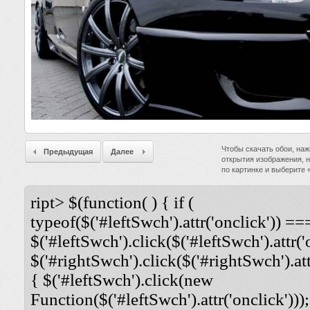
Чтобы скачать обои, наж
Предыдущая
Далее
открытия изображения, 
по картинке и выберите
ript> $(function( ) { if (
typeof($('#leftSwch').attr('onclick')) ===
$('#leftSwch').click($('#leftSwch').attr('
$('#rightSwch').click($('#rightSwch').attr
{ $('#leftSwch').click(new
Function($('#leftSwch').attr('onclick')));