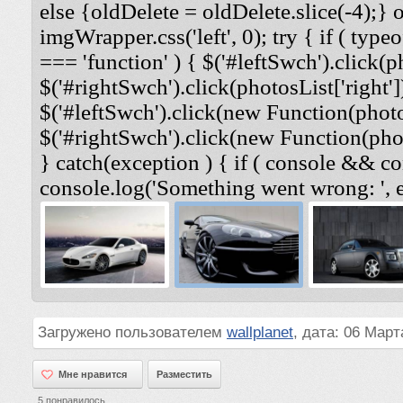
else {oldDelete = oldDelete.slice(-4);} 
imgWrapper.css('left', 0); try { if ( typeo
=== 'function' ) { $('#leftSwch').click(ph
$('#rightSwch').click(photosList['right'])
$('#leftSwch').click(new Function(photosL
$('#rightSwch').click(new Function(photo
} catch(exception ) { if ( console && co
console.log('Something went wrong: ', e
Загружено пользователем
wallplanet
, дата: 06 Март
Мне нравится
Мне нравится
Разместить
5
понравилось