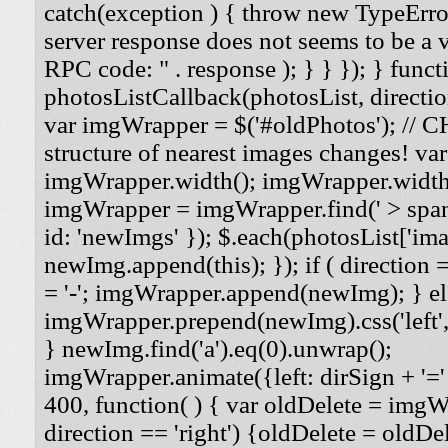
catch(exception ) { throw new TypeErro
server response does not seems to be a
RPC code: " . response ); } } }); } funct
photosListCallback(photosList, direction
var imgWrapper = $('#oldPhotos'); // 
structure of nearest images changes! va
imgWrapper.width(); imgWrapper.width
imgWrapper = imgWrapper.find(' > span
id: 'newImgs' }); $.each(photosList['imag
newImg.append(this); }); if ( direction =
= '-'; imgWrapper.append(newImg); } els
imgWrapper.prepend(newImg).css('left', '
} newImg.find('a').eq(0).unwrap();
imgWrapper.animate({left: dirSign + '=' 
400, function( ) { var oldDelete = imgWra
direction == 'right') {oldDelete = oldDel