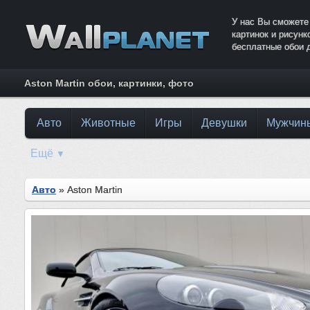
У нас Вы сможете
картинок и рисун
бесплатные обои 
Aston Martin обои, картинки, фото
Авто
Животные
Игры
Девушки
Мужчин
Ещё
▼
Авто
» Aston Martin