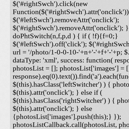
$('#rightSwch').click(new
Function($('#rightSwch').attr('onclick'))
$('#leftSwch').removeAttr('onclick');
$('#rightSwch').removeAttr('onclick'); }
doPhtSwitch(n,f,p,d ) { if ( !f){f=0;}
$('#leftSwch').off('click'); $('#rightSwch'
url = '/photo/1-0-0-10-'+n+'-'+f+'-'+p; $.
dataType: 'xml', success: function( respo
photosList = []; photosList['images'] = [
response).eq(0).text()).find('a').each(func
$(this).hasClass('leftSwitcher') ) { photos
$(this).attr('onclick'); } else if (
$(this).hasClass('rightSwitcher') ) { phot
$(this).attr('onclick'); } else
{photosList['images'].push(this);} });
photosListCallback.call(photosList, phot