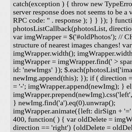
catch(exception ) { throw new TypeErro
server response does not seems to be a
RPC code: " . response ); } } }); } funct
photosListCallback(photosList, direction
var imgWrapper = $('#oldPhotos'); // 
structure of nearest images changes! va
imgWrapper.width(); imgWrapper.width
imgWrapper = imgWrapper.find(' > span
id: 'newImgs' }); $.each(photosList['imag
newImg.append(this); }); if ( direction =
= '-'; imgWrapper.append(newImg); } els
imgWrapper.prepend(newImg).css('left', '
} newImg.find('a').eq(0).unwrap();
imgWrapper.animate({left: dirSign + '=' 
400, function( ) { var oldDelete = imgWra
direction == 'right') {oldDelete = oldDel