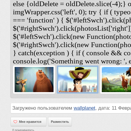
else {oldDelete = oldDelete.slice(-4);} 
imgWrapper.css('left', 0); try { if ( typeo
=== 'function' ) { $('#leftSwch').click(ph
$('#rightSwch').click(photosList['right'])
$('#leftSwch').click(new Function(photosL
$('#rightSwch').click(new Function(photo
} catch(exception ) { if ( console && co
console.log('Something went wrong: ', e
Загружено пользователем
wallplanet
, дата: 11 Февр
Мне нравится
Мне нравится
Разместить
0
понравилось