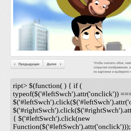
Чтобы скачать обои, наж
Предыдущая
Далее
открытия изображения, 
по картинке и выберите
ript> $(function( ) { if (
typeof($('#leftSwch').attr('onclick')) ===
$('#leftSwch').click($('#leftSwch').attr('
$('#rightSwch').click($('#rightSwch').attr
{ $('#leftSwch').click(new
Function($('#leftSwch').attr('onclick')));