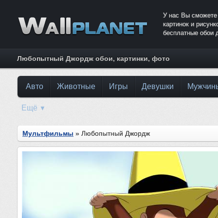
У нас Вы сможете
картинок и рисун
бесплатные обои 
Любопытный Джордж обои, картинки, фото
Авто
Животные
Игры
Девушки
Мужчин
Ещё
▼
Мультфильмы
» Любопытный Джордж