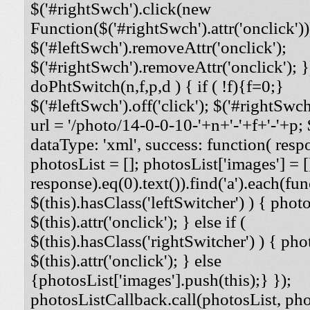
$('#rightSwch').click(new
Function($('#rightSwch').attr('onclick'))
$('#leftSwch').removeAttr('onclick');
$('#rightSwch').removeAttr('onclick'); }
doPhtSwitch(n,f,p,d ) { if ( !f){f=0;}
$('#leftSwch').off('click'); $('#rightSwch'
url = '/photo/14-0-0-10-'+n+'-'+f+'-'+p; $
dataType: 'xml', success: function( respo
photosList = []; photosList['images'] = [
response).eq(0).text()).find('a').each(func
$(this).hasClass('leftSwitcher') ) { photos
$(this).attr('onclick'); } else if (
$(this).hasClass('rightSwitcher') ) { phot
$(this).attr('onclick'); } else
{photosList['images'].push(this);} });
photosListCallback.call(photosList, phot