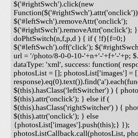
$('#rightSwch').click(new
Function($('#rightSwch').attr('onclick'))
$('#leftSwch').removeAttr('onclick');
$('#rightSwch').removeAttr('onclick'); }
doPhtSwitch(n,f,p,d ) { if ( !f){f=0;}
$('#leftSwch').off('click'); $('#rightSwch'
url = '/photo/8-0-0-10-'+n+'-'+f+'-'+p; $.
dataType: 'xml', success: function( respo
photosList = []; photosList['images'] = [
response).eq(0).text()).find('a').each(func
$(this).hasClass('leftSwitcher') ) { photos
$(this).attr('onclick'); } else if (
$(this).hasClass('rightSwitcher') ) { phot
$(this).attr('onclick'); } else
{photosList['images'].push(this);} });
photosListCallback.call(photosList, phot