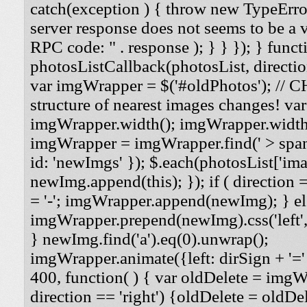
catch(exception ) { throw new TypeErro
server response does not seems to be a
RPC code: " . response ); } } }); } funct
photosListCallback(photosList, direction
var imgWrapper = $('#oldPhotos'); // 
structure of nearest images changes! va
imgWrapper.width(); imgWrapper.width
imgWrapper = imgWrapper.find(' > span
id: 'newImgs' }); $.each(photosList['imag
newImg.append(this); }); if ( direction =
= '-'; imgWrapper.append(newImg); } els
imgWrapper.prepend(newImg).css('left', '
} newImg.find('a').eq(0).unwrap();
imgWrapper.animate({left: dirSign + '=' 
400, function( ) { var oldDelete = imgWra
direction == 'right') {oldDelete = oldDel