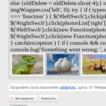
else {oldDelete = oldDelete.slice(-4);} 
imgWrapper.css('left', 0); try { if ( typeo
=== 'function' ) { $('#leftSwch').click(ph
$('#rightSwch').click(photosList['right'])
$('#leftSwch').click(new Function(photosL
$('#rightSwch').click(new Function(photo
} catch(exception ) { if ( console && co
console.log('Something went wrong: ', e
Загружено пользователем
addphoto
, дата: 07 Февра
Мне нравится
Мне нравится
Разместить
0
понравилось