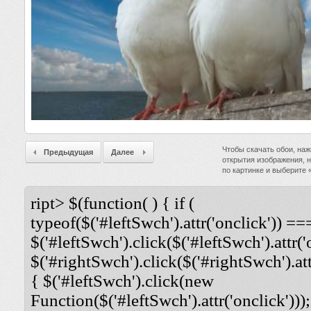
Чтобы скачать обои, наж
Предыдущая
Далее
открытия изображения, 
по картинке и выберите
ript> $(function( ) { if (
typeof($('#leftSwch').attr('onclick')) ===
$('#leftSwch').click($('#leftSwch').attr('
$('#rightSwch').click($('#rightSwch').attr
{ $('#leftSwch').click(new
Function($('#leftSwch').attr('onclick')));