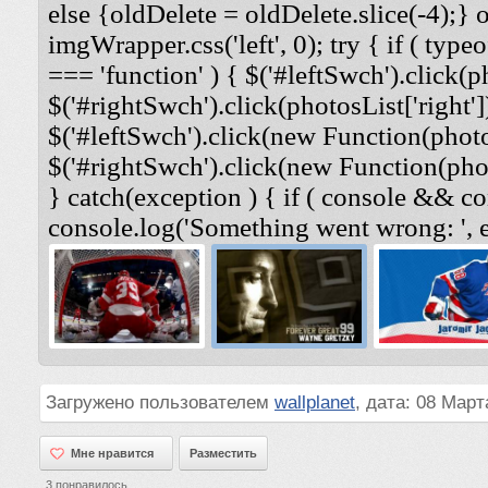
else {oldDelete = oldDelete.slice(-4);} 
imgWrapper.css('left', 0); try { if ( typeo
=== 'function' ) { $('#leftSwch').click(ph
$('#rightSwch').click(photosList['right'])
$('#leftSwch').click(new Function(photosL
$('#rightSwch').click(new Function(photo
} catch(exception ) { if ( console && co
console.log('Something went wrong: ', e
Загружено пользователем
wallplanet
, дата: 08 Март
Мне нравится
Мне нравится
Разместить
3
понравилось