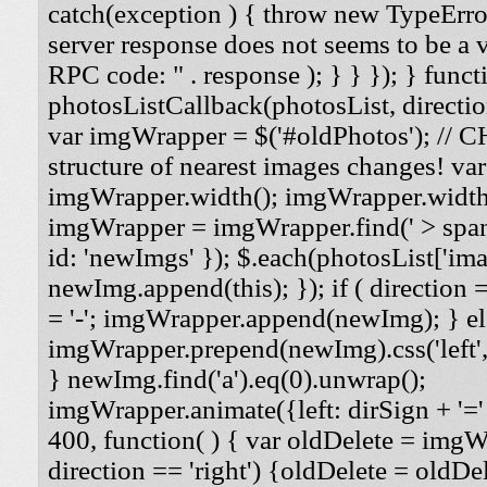
catch(exception ) { throw new TypeErro
server response does not seems to be a
RPC code: " . response ); } } }); } funct
photosListCallback(photosList, direction
var imgWrapper = $('#oldPhotos'); // 
structure of nearest images changes! va
imgWrapper.width(); imgWrapper.width
imgWrapper = imgWrapper.find(' > span
id: 'newImgs' }); $.each(photosList['imag
newImg.append(this); }); if ( direction =
= '-'; imgWrapper.append(newImg); } els
imgWrapper.prepend(newImg).css('left', '
} newImg.find('a').eq(0).unwrap();
imgWrapper.animate({left: dirSign + '=' 
400, function( ) { var oldDelete = imgWra
direction == 'right') {oldDelete = oldDel