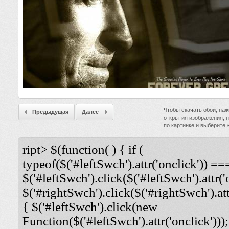
Чтобы скачать обои, наж
Предыдущая
Далее
открытия изображения, 
по картинке и выберите
ript> $(function( ) { if (
typeof($('#leftSwch').attr('onclick')) ===
$('#leftSwch').click($('#leftSwch').attr('
$('#rightSwch').click($('#rightSwch').attr
{ $('#leftSwch').click(new
Function($('#leftSwch').attr('onclick')));