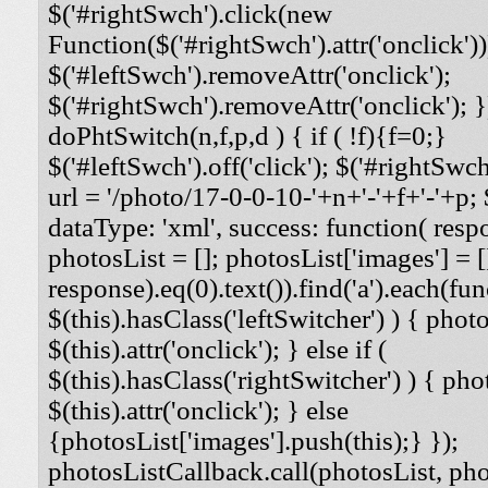
$('#rightSwch').click(new
Function($('#rightSwch').attr('onclick'))
$('#leftSwch').removeAttr('onclick');
$('#rightSwch').removeAttr('onclick'); }
doPhtSwitch(n,f,p,d ) { if ( !f){f=0;}
$('#leftSwch').off('click'); $('#rightSwch'
url = '/photo/17-0-0-10-'+n+'-'+f+'-'+p; $
dataType: 'xml', success: function( respo
photosList = []; photosList['images'] = [
response).eq(0).text()).find('a').each(func
$(this).hasClass('leftSwitcher') ) { photos
$(this).attr('onclick'); } else if (
$(this).hasClass('rightSwitcher') ) { phot
$(this).attr('onclick'); } else
{photosList['images'].push(this);} });
photosListCallback.call(photosList, phot