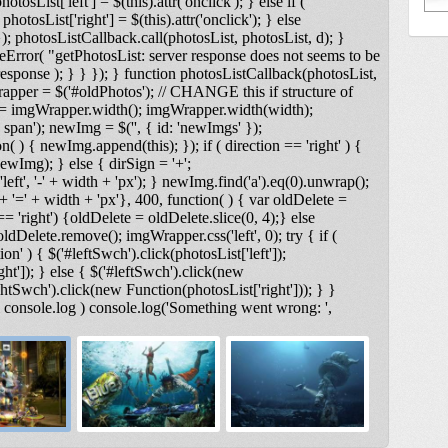
otosList['left'] = $(this).attr('onclick'); } else if (
photosList['right'] = $(this).attr('onclick'); } else
); photosListCallback.call(photosList, photosList, d); }
Error( "getPhotosList: server response does not seems to be
ponse ); } } }); } function photosListCallback(photosList,
rapper = $('#oldPhotos'); // CHANGE this if structure of
 = imgWrapper.width(); imgWrapper.width(width);
span'); newImg = $('
', { id: 'newImgs' });
n( ) { newImg.append(this); }); if ( direction == 'right' ) {
ewImg); } else { dirSign = '+';
t', '-' + width + 'px'); } newImg.find('a').eq(0).unwrap();
 '=' + width + 'px'}, 400, function( ) { var oldDelete =
== 'right') {oldDelete = oldDelete.slice(0, 4);} else
ldDelete.remove(); imgWrapper.css('left', 0); try { if (
on' ) { $('#leftSwch').click(photosList['left']);
ght']); } else { $('#leftSwch').click(new
ightSwch').click(new Function(photosList['right'])); } }
& console.log ) console.log('Something went wrong: ',