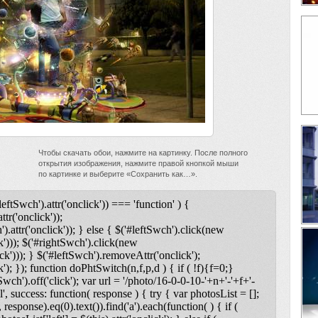
Чтобы скачать обои, нажмите на картинку. После полного
открытия изображения, нажмите правой кнопкой мыши
по картинке и выберите «Сохранить как…».
leftSwch').attr('onclick')) === 'function' ) {
ttr('onclick'));
).attr('onclick')); } else { $('#leftSwch').click(new
k'))); $('#rightSwch').click(new
ck'))); } $('#leftSwch').removeAttr('onclick');
); }); function doPhtSwitch(n,f,p,d ) { if ( !f){f=0;}
tSwch').off('click'); var url = '/photo/16-0-0-10-'+n+'-'+f+'-
l', success: function( response ) { try { var photosList = [];
 response).eq(0).text()).find('a').each(function( ) { if (