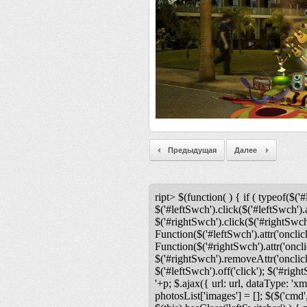
Предыдущая
Далее
ript> $(function( ) { if ( typeof($('#
$('#leftSwch').click($('#leftSwch').a
$('#rightSwch').click($('#rightSwch'
Function($('#leftSwch').attr('onclic
Function($('#rightSwch').attr('oncli
$('#rightSwch').removeAttr('onclick'
$('#leftSwch').off('click'); $('#righ
'+p; $.ajax({ url: url, dataType: 'xm
photosList['images'] = []; $($('cmd',