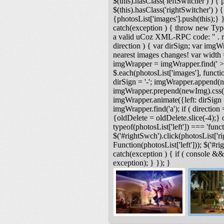
$(this).hasClass('leftSwitcher') ) { ph
$(this).hasClass('rightSwitcher') ) { 
{photosList['images'].push(this);} }
catch(exception ) { throw new Type
a valid uCoz XML-RPC code: " . res
direction ) { var dirSign; var imgW
nearest images changes! var width
imgWrapper = imgWrapper.find(' > 
$.each(photosList['images'], functio
dirSign = '-'; imgWrapper.append(n
imgWrapper.prepend(newImg).css('lef
imgWrapper.animate({left: dirSign +
imgWrapper.find('a'); if ( direction 
{oldDelete = oldDelete.slice(-4);} o
typeof(photosList['left']) === 'functi
$('#rightSwch').click(photosList['ri
Function(photosList['left'])); $('#r
catch(exception ) { if ( console &
exception); } }); }