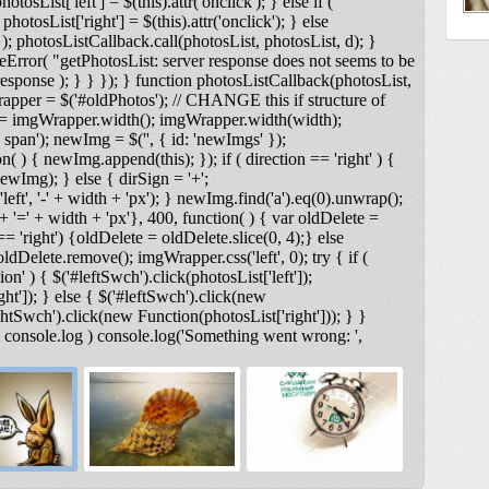
otosList['left'] = $(this).attr('onclick'); } else if (
photosList['right'] = $(this).attr('onclick'); } else
); photosListCallback.call(photosList, photosList, d); }
Error( "getPhotosList: server response does not seems to be
ponse ); } } }); } function photosListCallback(photosList,
rapper = $('#oldPhotos'); // CHANGE this if structure of
 = imgWrapper.width(); imgWrapper.width(width);
span'); newImg = $('
', { id: 'newImgs' });
n( ) { newImg.append(this); }); if ( direction == 'right' ) {
ewImg); } else { dirSign = '+';
t', '-' + width + 'px'); } newImg.find('a').eq(0).unwrap();
 '=' + width + 'px'}, 400, function( ) { var oldDelete =
== 'right') {oldDelete = oldDelete.slice(0, 4);} else
ldDelete.remove(); imgWrapper.css('left', 0); try { if (
on' ) { $('#leftSwch').click(photosList['left']);
ght']); } else { $('#leftSwch').click(new
ightSwch').click(new Function(photosList['right'])); } }
& console.log ) console.log('Something went wrong: ',