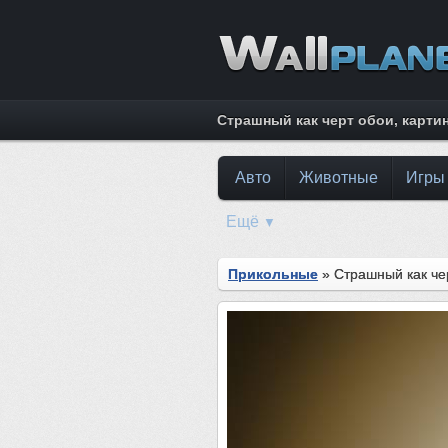
Страшный как черт обои, карти
Авто
Животные
Игры
Ещё
▼
Прикольные
» Страшный как че