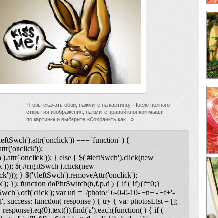
Чтобы скачать обои, нажмите на картинку. После полного
открытия изображения, нажмите правой кнопкой мыши
по картинке и выберите «Сохранить как…».
leftSwch').attr('onclick')) === 'function' ) {
ttr('onclick'));
).attr('onclick')); } else { $('#leftSwch').click(new
k'))); $('#rightSwch').click(new
ck'))); } $('#leftSwch').removeAttr('onclick');
); }); function doPhtSwitch(n,f,p,d ) { if ( !f){f=0;}
tSwch').off('click'); var url = '/photo/16-0-0-10-'+n+'-'+f+'-
l', success: function( response ) { try { var photosList = [];
 response).eq(0).text()).find('a').each(function( ) { if (