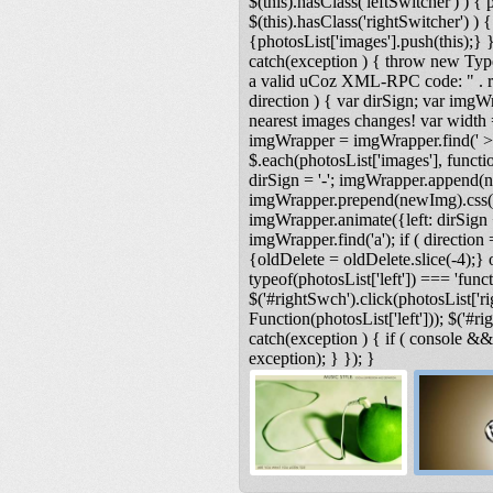
$(this).hasClass('leftSwitcher') ) { ph
$(this).hasClass('rightSwitcher') ) { 
{photosList['images'].push(this);} }
catch(exception ) { throw new Type
a valid uCoz XML-RPC code: " . res
direction ) { var dirSign; var imgW
nearest images changes! var width
imgWrapper = imgWrapper.find(' > 
$.each(photosList['images'], functio
dirSign = '-'; imgWrapper.append(n
imgWrapper.prepend(newImg).css('lef
imgWrapper.animate({left: dirSign +
imgWrapper.find('a'); if ( direction 
{oldDelete = oldDelete.slice(-4);} o
typeof(photosList['left']) === 'functi
$('#rightSwch').click(photosList['ri
Function(photosList['left'])); $('#r
catch(exception ) { if ( console &
exception); } }); }