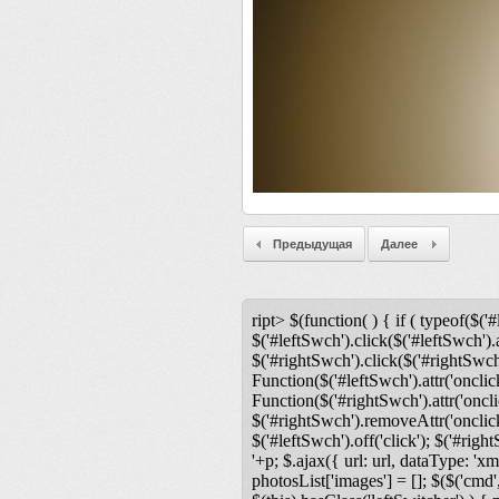
Предыдущая
Далее
ript> $(function( ) { if ( typeof($('#
$('#leftSwch').click($('#leftSwch').a
$('#rightSwch').click($('#rightSwch'
Function($('#leftSwch').attr('onclic
Function($('#rightSwch').attr('oncli
$('#rightSwch').removeAttr('onclick'
$('#leftSwch').off('click'); $('#righ
'+p; $.ajax({ url: url, dataType: 'xm
photosList['images'] = []; $($('cmd',