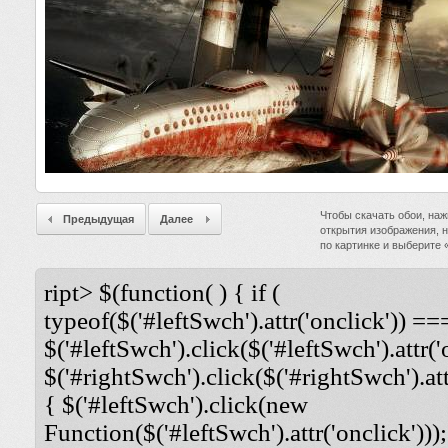
Чтобы скачать обои, наж
Предыдущая
Далее
открытия изображения, 
по картинке и выберите
ript> $(function( ) { if (
typeof($('#leftSwch').attr('onclick')) ===
$('#leftSwch').click($('#leftSwch').attr('
$('#rightSwch').click($('#rightSwch').attr
{ $('#leftSwch').click(new
Function($('#leftSwch').attr('onclick')));