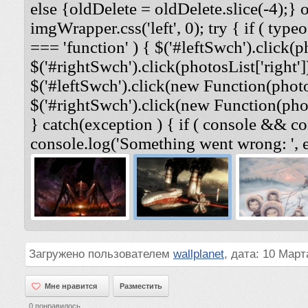
else {oldDelete = oldDelete.slice(-4);} 
imgWrapper.css('left', 0); try { if ( typeo
=== 'function' ) { $('#leftSwch').click(ph
$('#rightSwch').click(photosList['right'])
$('#leftSwch').click(new Function(photosL
$('#rightSwch').click(new Function(photo
} catch(exception ) { if ( console && co
console.log('Something went wrong: ', e
Загружено пользователем
wallplanet
, дата: 10 Март
Мне нравится
Мне нравится
Разместить
0
понравилось