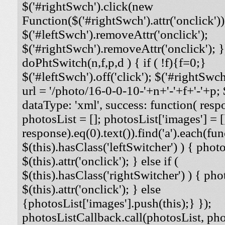
$('#rightSwch').click(new
Function($('#rightSwch').attr('onclick'))
$('#leftSwch').removeAttr('onclick');
$('#rightSwch').removeAttr('onclick'); }
doPhtSwitch(n,f,p,d ) { if ( !f){f=0;}
$('#leftSwch').off('click'); $('#rightSwch'
url = '/photo/16-0-0-10-'+n+'-'+f+'-'+p; $
dataType: 'xml', success: function( respo
photosList = []; photosList['images'] = [
response).eq(0).text()).find('a').each(func
$(this).hasClass('leftSwitcher') ) { photos
$(this).attr('onclick'); } else if (
$(this).hasClass('rightSwitcher') ) { phot
$(this).attr('onclick'); } else
{photosList['images'].push(this);} });
photosListCallback.call(photosList, phot