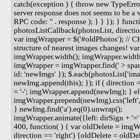
catch(exception ) { throw new TypeErro
server response does not seems to be a
RPC code: " . response ); } } }); } funct
photosListCallback(photosList, direction
var imgWrapper = $('#oldPhotos'); // 
structure of nearest images changes! va
imgWrapper.width(); imgWrapper.width
imgWrapper = imgWrapper.find(' > span
id: 'newImgs' }); $.each(photosList['imag
newImg.append(this); }); if ( direction =
= '-'; imgWrapper.append(newImg); } els
imgWrapper.prepend(newImg).css('left', '
} newImg.find('a').eq(0).unwrap();
imgWrapper.animate({left: dirSign + '=' 
400, function( ) { var oldDelete = imgWra
direction == 'right') {oldDelete = oldDel