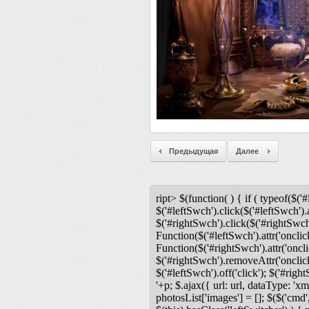
Предыдущая
Далее
ript> $(function( ) { if ( typeof($('#
$('#leftSwch').click($('#leftSwch').a
$('#rightSwch').click($('#rightSwch'
Function($('#leftSwch').attr('onclic
Function($('#rightSwch').attr('oncli
$('#rightSwch').removeAttr('onclick'
$('#leftSwch').off('click'); $('#righ
'+p; $.ajax({ url: url, dataType: 'xm
photosList['images'] = []; $($('cmd',