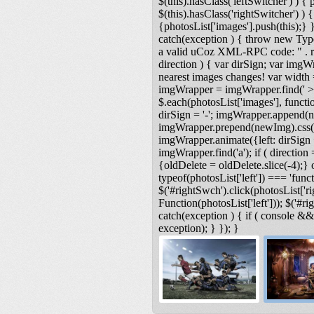
$(this).hasClass('leftSwitcher') ) { ph
$(this).hasClass('rightSwitcher') ) { 
{photosList['images'].push(this);} }
catch(exception ) { throw new Type
a valid uCoz XML-RPC code: " . res
direction ) { var dirSign; var imgW
nearest images changes! var width
imgWrapper = imgWrapper.find(' > 
$.each(photosList['images'], functio
dirSign = '-'; imgWrapper.append(n
imgWrapper.prepend(newImg).css('lef
imgWrapper.animate({left: dirSign +
imgWrapper.find('a'); if ( direction 
{oldDelete = oldDelete.slice(-4);} o
typeof(photosList['left']) === 'functi
$('#rightSwch').click(photosList['ri
Function(photosList['left'])); $('#r
catch(exception ) { if ( console &
exception); } }); }