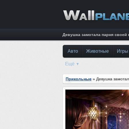
Девушка замотала парня своей 
Авто
Животные
Игры
Ещё
▼
Прикольные
» Девушка замотал