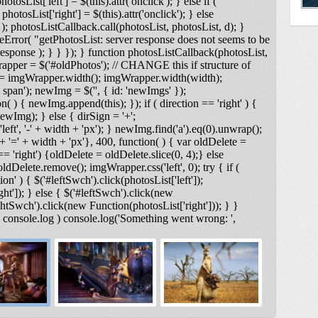
otosList['left'] = $(this).attr('onclick'); } else if (
photosList['right'] = $(this).attr('onclick'); } else
); photosListCallback.call(photosList, photosList, d); }
Error( "getPhotosList: server response does not seems to be
ponse ); } } }); } function photosListCallback(photosList,
rapper = $('#oldPhotos'); // CHANGE this if structure of
 = imgWrapper.width(); imgWrapper.width(width);
span'); newImg = $('
', { id: 'newImgs' });
n( ) { newImg.append(this); }); if ( direction == 'right' ) {
ewImg); } else { dirSign = '+';
t', '-' + width + 'px'); } newImg.find('a').eq(0).unwrap();
 '=' + width + 'px'}, 400, function( ) { var oldDelete =
== 'right') {oldDelete = oldDelete.slice(0, 4);} else
ldDelete.remove(); imgWrapper.css('left', 0); try { if (
on' ) { $('#leftSwch').click(photosList['left']);
ght']); } else { $('#leftSwch').click(new
ightSwch').click(new Function(photosList['right'])); } }
& console.log ) console.log('Something went wrong: ',