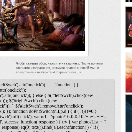
Чтобы скачать обои, нажмите на картинку. После полного
открытия изображения, нажмите правой кнопкой мыши
по картинке и выберите «Сохранить как…».
leftSwch').attr('onclick')) === 'function' ) {
ttr('onclick'));
).attr('onclick')); } else { $('#leftSwch').click(new
k'))); $('#rightSwch').click(new
ck'))); } $('#leftSwch').removeAttr('onclick');
); }); function doPhtSwitch(n,f,p,d ) { if ( !f){f=0;}
tSwch').off('click'); var url = '/photo/16-0-0-10-'+n+'-'+f+'-
l', success: function( response ) { try { var photosList = [];
 response).eq(0).text()).find('a').each(function( ) { if (