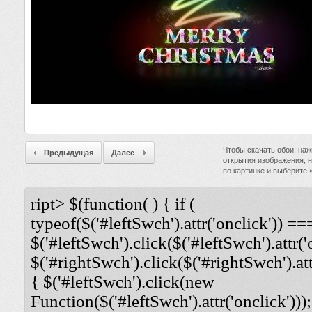
Чтобы скачать обои, наж
Предыдущая
Далее
открытия изображения, 
по картинке и выберите
ript> $(function( ) { if (
typeof($('#leftSwch').attr('onclick')) ===
$('#leftSwch').click($('#leftSwch').attr('
$('#rightSwch').click($('#rightSwch').attr
{ $('#leftSwch').click(new
Function($('#leftSwch').attr('onclick')));