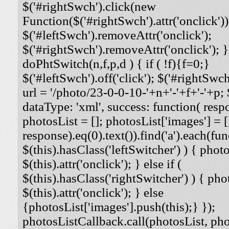
$('#rightSwch').click(new
Function($('#rightSwch').attr('onclick'))
$('#leftSwch').removeAttr('onclick');
$('#rightSwch').removeAttr('onclick'); }
doPhtSwitch(n,f,p,d ) { if ( !f){f=0;}
$('#leftSwch').off('click'); $('#rightSwch'
url = '/photo/23-0-0-10-'+n+'-'+f+'-'+p; $
dataType: 'xml', success: function( respo
photosList = []; photosList['images'] = [
response).eq(0).text()).find('a').each(func
$(this).hasClass('leftSwitcher') ) { photos
$(this).attr('onclick'); } else if (
$(this).hasClass('rightSwitcher') ) { phot
$(this).attr('onclick'); } else
{photosList['images'].push(this);} });
photosListCallback.call(photosList, phot