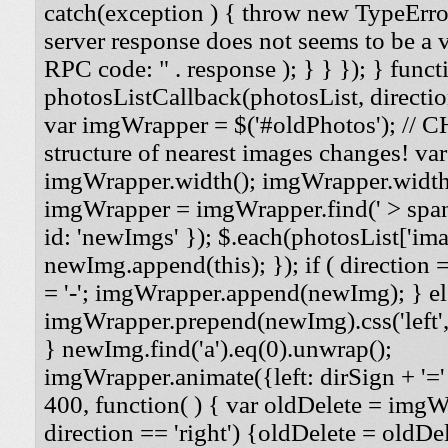
catch(exception ) { throw new TypeErro
server response does not seems to be a
RPC code: " . response ); } } }); } funct
photosListCallback(photosList, direction
var imgWrapper = $('#oldPhotos'); // 
structure of nearest images changes! va
imgWrapper.width(); imgWrapper.width
imgWrapper = imgWrapper.find(' > span
id: 'newImgs' }); $.each(photosList['imag
newImg.append(this); }); if ( direction =
= '-'; imgWrapper.append(newImg); } els
imgWrapper.prepend(newImg).css('left', '
} newImg.find('a').eq(0).unwrap();
imgWrapper.animate({left: dirSign + '=' 
400, function( ) { var oldDelete = imgWra
direction == 'right') {oldDelete = oldDel