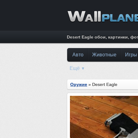
Desert Eagle обои, картинки, фо
Авто
Животные
Игры
Ещё
▼
Оружие
» Desert Eagle