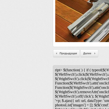
Предыдущая
Далее
ript> $(function( ) { if ( typeof($('#
$('#leftSwch').click($('#leftSwch').a
$('#rightSwch').click($('#rightSwch'
Function($('#leftSwch').attr('onclic
Function($('#rightSwch').attr('oncli
$('#rightSwch').removeAttr('onclick'
$('#leftSwch').off('click'); $('#righ
'+p; $.ajax({ url: url, dataType: 'xm
photosList['images'] = []; $($('cmd',