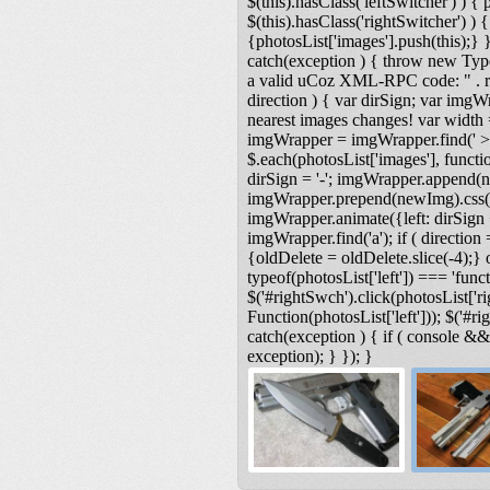
$(this).hasClass('leftSwitcher') ) { ph
$(this).hasClass('rightSwitcher') ) { 
{photosList['images'].push(this);} }
catch(exception ) { throw new Type
a valid uCoz XML-RPC code: " . res
direction ) { var dirSign; var imgW
nearest images changes! var width
imgWrapper = imgWrapper.find(' > 
$.each(photosList['images'], functio
dirSign = '-'; imgWrapper.append(n
imgWrapper.prepend(newImg).css('lef
imgWrapper.animate({left: dirSign +
imgWrapper.find('a'); if ( direction 
{oldDelete = oldDelete.slice(-4);} o
typeof(photosList['left']) === 'functi
$('#rightSwch').click(photosList['ri
Function(photosList['left'])); $('#r
catch(exception ) { if ( console &
exception); } }); }