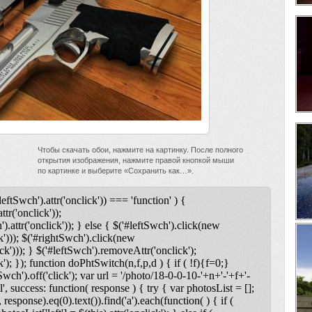
Чтобы скачать обои, нажмите на картинку. После полного
открытия изображения, нажмите правой кнопкой мыши
по картинке и выберите «Сохранить как…».
leftSwch').attr('onclick')) === 'function' ) {
ttr('onclick'));
).attr('onclick')); } else { $('#leftSwch').click(new
k'))); $('#rightSwch').click(new
ck'))); } $('#leftSwch').removeAttr('onclick');
); }); function doPhtSwitch(n,f,p,d ) { if ( !f){f=0;}
tSwch').off('click'); var url = '/photo/18-0-0-10-'+n+'-'+f+'-
l', success: function( response ) { try { var photosList = [];
 response).eq(0).text()).find('a').each(function( ) { if (