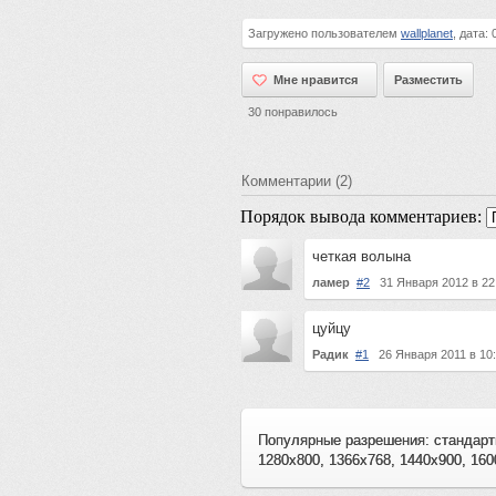
Загружено пользователем
wallplanet
, дата:
Мне нравится
Мне нравится
Разместить
30
понравилось
Комментарии (2)
Порядок вывода комментариев:
четкая волына
ламер
#2
31 Января 2012 в 
цуйцу
Радик
#1
26 Января 2011 в 1
Популярные разрешения: стандарт
1280x800, 1366x768, 1440x900, 160