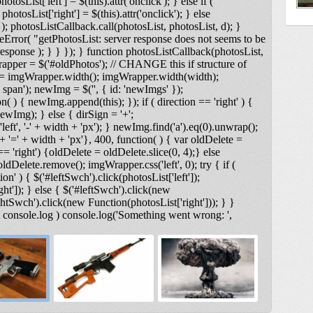
otosList['left'] = $(this).attr('onclick'); } else if (
photosList['right'] = $(this).attr('onclick'); } else
); photosListCallback.call(photosList, photosList, d); }
Error( "getPhotosList: server response does not seems to be
ponse ); } } }); } function photosListCallback(photosList,
rapper = $('#oldPhotos'); // CHANGE this if structure of
 = imgWrapper.width(); imgWrapper.width(width);
span'); newImg = $('
', { id: 'newImgs' });
n( ) { newImg.append(this); }); if ( direction == 'right' ) {
ewImg); } else { dirSign = '+';
t', '-' + width + 'px'); } newImg.find('a').eq(0).unwrap();
 '=' + width + 'px'}, 400, function( ) { var oldDelete =
== 'right') {oldDelete = oldDelete.slice(0, 4);} else
ldDelete.remove(); imgWrapper.css('left', 0); try { if (
on' ) { $('#leftSwch').click(photosList['left']);
ght']); } else { $('#leftSwch').click(new
ightSwch').click(new Function(photosList['right'])); } }
& console.log ) console.log('Something went wrong: ',