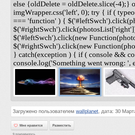
else {oldDelete = oldDelete.slice(-4);} 
imgWrapper.css('left', 0); try { if ( typeo
=== 'function' ) { $('#leftSwch').click(ph
$('#rightSwch').click(photosList['right'])
$('#leftSwch').click(new Function(photosL
$('#rightSwch').click(new Function(photo
} catch(exception ) { if ( console && co
console.log('Something went wrong: ', e
Загружено пользователем
wallplanet
, дата: 30 Март
Мне нравится
Мне нравится
Разместить
9
понравилось