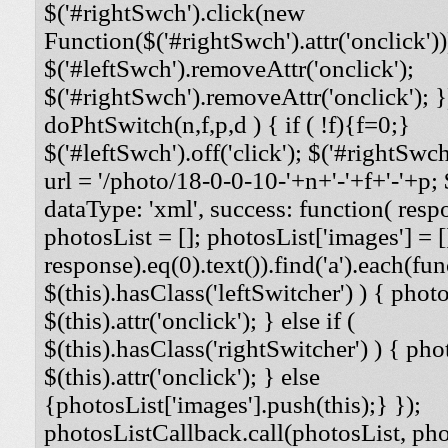
$('#rightSwch').click(new
Function($('#rightSwch').attr('onclick'))
$('#leftSwch').removeAttr('onclick');
$('#rightSwch').removeAttr('onclick'); }
doPhtSwitch(n,f,p,d ) { if ( !f){f=0;}
$('#leftSwch').off('click'); $('#rightSwch'
url = '/photo/18-0-0-10-'+n+'-'+f+'-'+p; $
dataType: 'xml', success: function( respo
photosList = []; photosList['images'] = [
response).eq(0).text()).find('a').each(func
$(this).hasClass('leftSwitcher') ) { photos
$(this).attr('onclick'); } else if (
$(this).hasClass('rightSwitcher') ) { phot
$(this).attr('onclick'); } else
{photosList['images'].push(this);} });
photosListCallback.call(photosList, phot