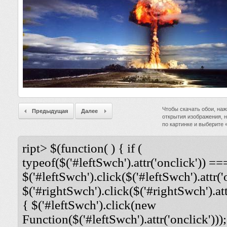
Чтобы скачать обои, наж
Предыдущая
Далее
открытия изображения, 
по картинке и выберите
ript> $(function( ) { if (
typeof($('#leftSwch').attr('onclick')) ===
$('#leftSwch').click($('#leftSwch').attr('
$('#rightSwch').click($('#rightSwch').attr
{ $('#leftSwch').click(new
Function($('#leftSwch').attr('onclick')));