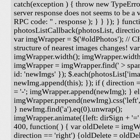
catch(exception ) { throw new TypeErro
server response does not seems to be a
RPC code: " . response ); } } }); } funct
photosListCallback(photosList, direction
var imgWrapper = $('#oldPhotos'); // 
structure of nearest images changes! va
imgWrapper.width(); imgWrapper.width
imgWrapper = imgWrapper.find(' > span
id: 'newImgs' }); $.each(photosList['imag
newImg.append(this); }); if ( direction =
= '-'; imgWrapper.append(newImg); } els
imgWrapper.prepend(newImg).css('left', '
} newImg.find('a').eq(0).unwrap();
imgWrapper.animate({left: dirSign + '=' 
400, function( ) { var oldDelete = imgWra
direction == 'right') {oldDelete = oldDel