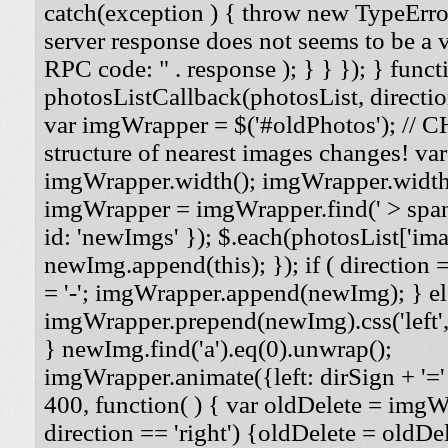
catch(exception ) { throw new TypeErro
server response does not seems to be a
RPC code: " . response ); } } }); } funct
photosListCallback(photosList, direction
var imgWrapper = $('#oldPhotos'); // 
structure of nearest images changes! va
imgWrapper.width(); imgWrapper.width
imgWrapper = imgWrapper.find(' > span
id: 'newImgs' }); $.each(photosList['imag
newImg.append(this); }); if ( direction =
= '-'; imgWrapper.append(newImg); } els
imgWrapper.prepend(newImg).css('left', '
} newImg.find('a').eq(0).unwrap();
imgWrapper.animate({left: dirSign + '=' 
400, function( ) { var oldDelete = imgWra
direction == 'right') {oldDelete = oldDel