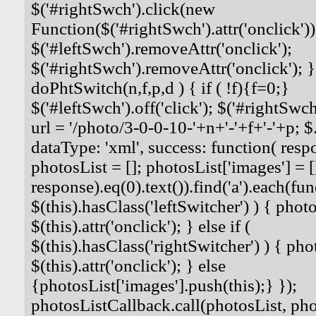
$('#rightSwch').click(new
Function($('#rightSwch').attr('onclick'))
$('#leftSwch').removeAttr('onclick');
$('#rightSwch').removeAttr('onclick'); }
doPhtSwitch(n,f,p,d ) { if ( !f){f=0;}
$('#leftSwch').off('click'); $('#rightSwch'
url = '/photo/3-0-0-10-'+n+'-'+f+'-'+p; $.
dataType: 'xml', success: function( respo
photosList = []; photosList['images'] = [
response).eq(0).text()).find('a').each(func
$(this).hasClass('leftSwitcher') ) { photos
$(this).attr('onclick'); } else if (
$(this).hasClass('rightSwitcher') ) { phot
$(this).attr('onclick'); } else
{photosList['images'].push(this);} });
photosListCallback.call(photosList, phot