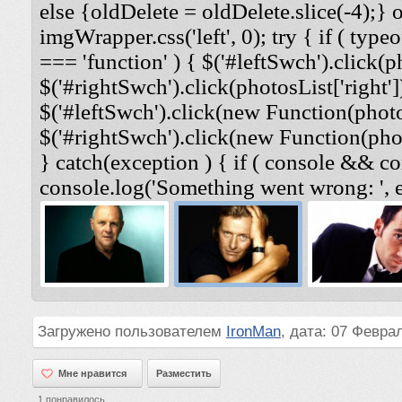
else {oldDelete = oldDelete.slice(-4);} 
imgWrapper.css('left', 0); try { if ( typeo
=== 'function' ) { $('#leftSwch').click(ph
$('#rightSwch').click(photosList['right'])
$('#leftSwch').click(new Function(photosL
$('#rightSwch').click(new Function(photo
} catch(exception ) { if ( console && co
console.log('Something went wrong: ', e
Загружено пользователем
IronMan
, дата: 07 Февра
Мне нравится
Мне нравится
Разместить
1
понравилось