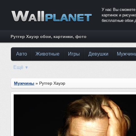
У нас Вы сможете
картинок и рисун
бесплатные обои 
Рутгер Хауэр обои, картинки, фото
Авто
Животные
Игры
Девушки
Мужчин
Ещё
▼
Мужчины
» Рутгер Хауэр