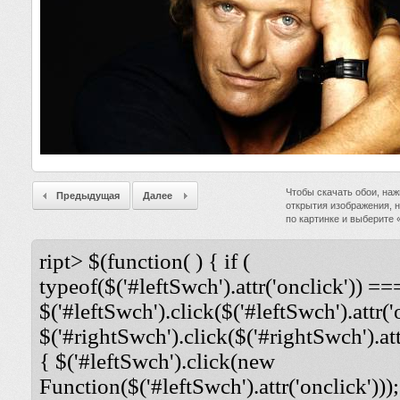
Чтобы скачать обои, наж
Предыдущая
Далее
открытия изображения, 
по картинке и выберите
ript> $(function( ) { if (
typeof($('#leftSwch').attr('onclick')) ===
$('#leftSwch').click($('#leftSwch').attr('
$('#rightSwch').click($('#rightSwch').attr
{ $('#leftSwch').click(new
Function($('#leftSwch').attr('onclick')));