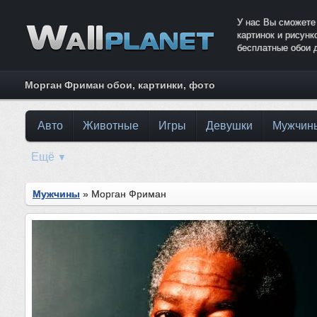
У нас Вы сможете
картинок и рисун
бесплатные обои 
Морган Фриман обои, картинки, фото
Авто
Животные
Игры
Девушки
Мужчин
Ещё
▼
Мужчины
» Морган Фриман