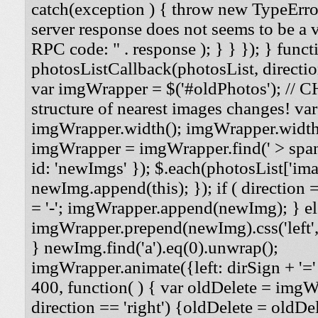
catch(exception ) { throw new TypeErro
server response does not seems to be a
RPC code: " . response ); } } }); } funct
photosListCallback(photosList, direction
var imgWrapper = $('#oldPhotos'); // 
structure of nearest images changes! va
imgWrapper.width(); imgWrapper.width
imgWrapper = imgWrapper.find(' > span
id: 'newImgs' }); $.each(photosList['imag
newImg.append(this); }); if ( direction =
= '-'; imgWrapper.append(newImg); } els
imgWrapper.prepend(newImg).css('left', '
} newImg.find('a').eq(0).unwrap();
imgWrapper.animate({left: dirSign + '=' 
400, function( ) { var oldDelete = imgWra
direction == 'right') {oldDelete = oldDel