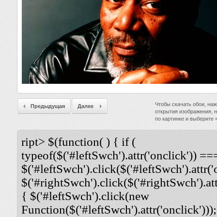
Чтобы скачать обои, наж
Предыдущая
Далее
открытия изображения, 
по картинке и выберите
ript> $(function( ) { if (
typeof($('#leftSwch').attr('onclick')) ===
$('#leftSwch').click($('#leftSwch').attr('
$('#rightSwch').click($('#rightSwch').attr
{ $('#leftSwch').click(new
Function($('#leftSwch').attr('onclick')));