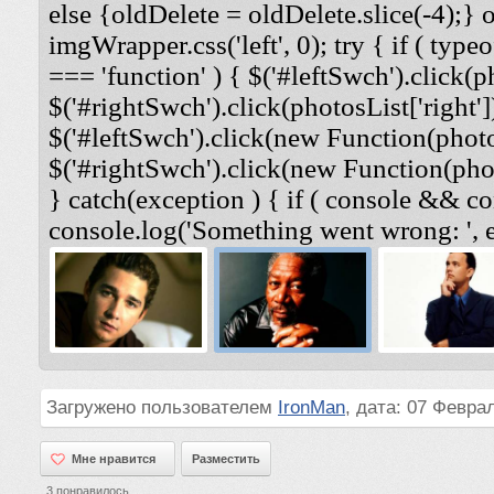
else {oldDelete = oldDelete.slice(-4);} 
imgWrapper.css('left', 0); try { if ( typeo
=== 'function' ) { $('#leftSwch').click(ph
$('#rightSwch').click(photosList['right'])
$('#leftSwch').click(new Function(photosL
$('#rightSwch').click(new Function(photo
} catch(exception ) { if ( console && co
console.log('Something went wrong: ', e
Загружено пользователем
IronMan
, дата: 07 Февра
Мне нравится
Мне нравится
Разместить
3
понравилось