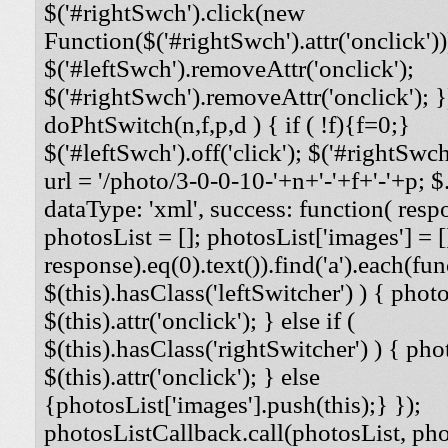
$('#rightSwch').click(new
Function($('#rightSwch').attr('onclick'))
$('#leftSwch').removeAttr('onclick');
$('#rightSwch').removeAttr('onclick'); }
doPhtSwitch(n,f,p,d ) { if ( !f){f=0;}
$('#leftSwch').off('click'); $('#rightSwch'
url = '/photo/3-0-0-10-'+n+'-'+f+'-'+p; $.
dataType: 'xml', success: function( respo
photosList = []; photosList['images'] = [
response).eq(0).text()).find('a').each(func
$(this).hasClass('leftSwitcher') ) { photos
$(this).attr('onclick'); } else if (
$(this).hasClass('rightSwitcher') ) { phot
$(this).attr('onclick'); } else
{photosList['images'].push(this);} });
photosListCallback.call(photosList, phot