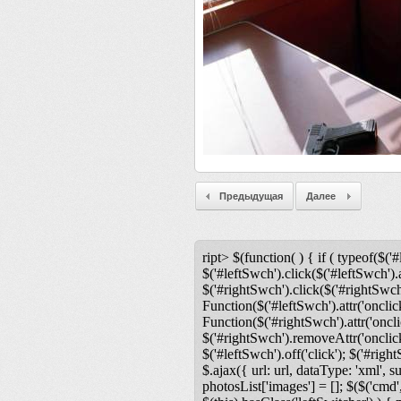
Предыдущая
Далее
ript> $(function( ) { if ( typeof($('#
$('#leftSwch').click($('#leftSwch').a
$('#rightSwch').click($('#rightSwch'
Function($('#leftSwch').attr('onclic
Function($('#rightSwch').attr('oncli
$('#rightSwch').removeAttr('onclick'
$('#leftSwch').off('click'); $('#righ
$.ajax({ url: url, dataType: 'xml', s
photosList['images'] = []; $($('cmd',