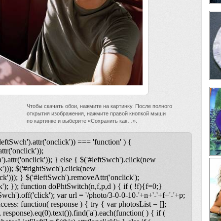
Чтобы скачать обои, нажмите на картинку. После полного
открытия изображения, нажмите правой кнопкой мыши
по картинке и выберите «Сохранить как…».
leftSwch').attr('onclick')) === 'function' ) {
ttr('onclick'));
).attr('onclick')); } else { $('#leftSwch').click(new
k'))); $('#rightSwch').click(new
ck'))); } $('#leftSwch').removeAttr('onclick');
); }); function doPhtSwitch(n,f,p,d ) { if ( !f){f=0;}
tSwch').off('click'); var url = '/photo/3-0-0-10-'+n+'-'+f+'-'+p;
uccess: function( response ) { try { var photosList = [];
 response).eq(0).text()).find('a').each(function( ) { if (