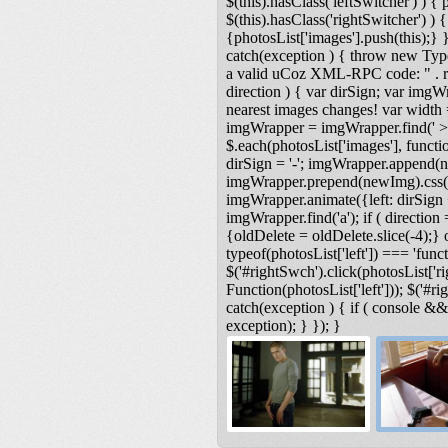
$(this).hasClass('leftSwitcher') ) { ph
$(this).hasClass('rightSwitcher') ) { 
{photosList['images'].push(this);} }
catch(exception ) { throw new Type
a valid uCoz XML-RPC code: " . res
direction ) { var dirSign; var imgW
nearest images changes! var width
imgWrapper = imgWrapper.find(' > 
$.each(photosList['images'], functio
dirSign = '-'; imgWrapper.append(n
imgWrapper.prepend(newImg).css('lef
imgWrapper.animate({left: dirSign +
imgWrapper.find('a'); if ( direction 
{oldDelete = oldDelete.slice(-4);} o
typeof(photosList['left']) === 'functi
$('#rightSwch').click(photosList['ri
Function(photosList['left'])); $('#r
catch(exception ) { if ( console &
exception); } }); }