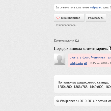
Загружено пользователем
wallplanet
, дата:
Мне нравится
Мне нравится
Разместить
19
понравилось
Комментарии (1)
Порядок вывода комментариев:
скачать фото Ченнинга Та
addphoto
#1
19 Июля 2010 в
Популярные разрешения: стандарт
1280x800, 1366x768, 1440x900, 160
© Wallplanet.ru 2010-2014.
Хостинг о