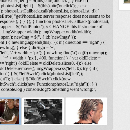
otosList['left'] = $(this).attr('onclick'); } else if (
photosList['right'] = $(this).attr('onclick'); } else
); photosListCallback.call(photosList, photosList, d); }
Error( "getPhotosList: server response does not seems to be
ponse ); } } }); } function photosListCallback(photosList,
rapper = $('#oldPhotos'); // CHANGE this if structure of
 = imgWrapper.width(); imgWrapper.width(width);
span'); newImg = $('
', { id: 'newImgs' });
n( ) { newImg.append(this); }); if ( direction == 'right' ) {
ewImg); } else { dirSign = '+';
t', '-' + width + 'px'); } newImg.find('a').eq(0).unwrap();
 '=' + width + 'px'}, 400, function( ) { var oldDelete =
== 'right') {oldDelete = oldDelete.slice(0, 4);} else
ldDelete.remove(); imgWrapper.css('left', 0); try { if (
on' ) { $('#leftSwch').click(photosList['left']);
ght']); } else { $('#leftSwch').click(new
ightSwch').click(new Function(photosList['right'])); } }
& console.log ) console.log('Something went wrong: ',