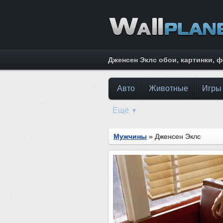
Дженсен Эклс обои, картинки, 
Авто
Животные
Игры
Ещё
▼
Мужчины
» Дженсен Эклс