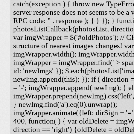
catch(exception ) { throw new TypeErro
server response does not seems to be a
RPC code: " . response ); } } }); } funct
photosListCallback(photosList, direction
var imgWrapper = $('#oldPhotos'); // 
structure of nearest images changes! va
imgWrapper.width(); imgWrapper.width
imgWrapper = imgWrapper.find(' > span
id: 'newImgs' }); $.each(photosList['imag
newImg.append(this); }); if ( direction =
= '-'; imgWrapper.append(newImg); } els
imgWrapper.prepend(newImg).css('left', '
} newImg.find('a').eq(0).unwrap();
imgWrapper.animate({left: dirSign + '=' 
400, function( ) { var oldDelete = imgWra
direction == 'right') {oldDelete = oldDel