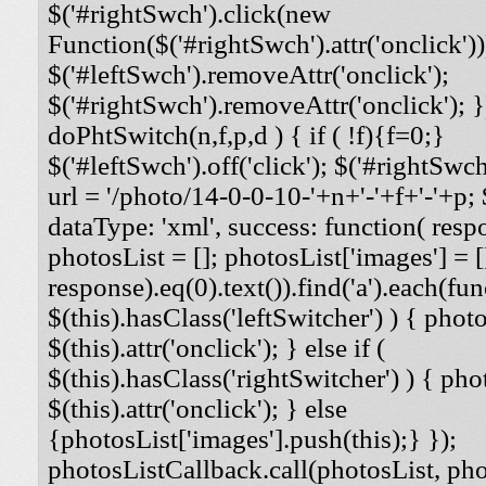
$('#rightSwch').click(new
Function($('#rightSwch').attr('onclick'))
$('#leftSwch').removeAttr('onclick');
$('#rightSwch').removeAttr('onclick'); }
doPhtSwitch(n,f,p,d ) { if ( !f){f=0;}
$('#leftSwch').off('click'); $('#rightSwch'
url = '/photo/14-0-0-10-'+n+'-'+f+'-'+p; $
dataType: 'xml', success: function( respo
photosList = []; photosList['images'] = [
response).eq(0).text()).find('a').each(func
$(this).hasClass('leftSwitcher') ) { photos
$(this).attr('onclick'); } else if (
$(this).hasClass('rightSwitcher') ) { phot
$(this).attr('onclick'); } else
{photosList['images'].push(this);} });
photosListCallback.call(photosList, phot