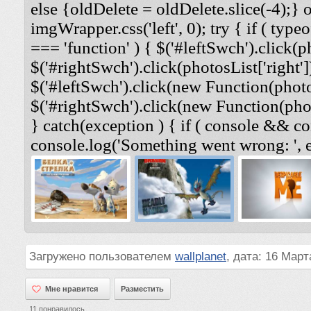
else {oldDelete = oldDelete.slice(-4);} 
imgWrapper.css('left', 0); try { if ( typeo
=== 'function' ) { $('#leftSwch').click(ph
$('#rightSwch').click(photosList['right'])
$('#leftSwch').click(new Function(photosL
$('#rightSwch').click(new Function(photo
} catch(exception ) { if ( console && co
console.log('Something went wrong: ', e
Загружено пользователем
wallplanet
, дата: 16 Март
Мне нравится
Мне нравится
Разместить
11
понравилось