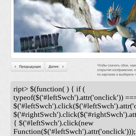
Чтобы скачать обои, наж
Предыдущая
Далее
открытия изображения, 
по картинке и выберите
ript> $(function( ) { if (
typeof($('#leftSwch').attr('onclick')) ===
$('#leftSwch').click($('#leftSwch').attr('
$('#rightSwch').click($('#rightSwch').attr
{ $('#leftSwch').click(new
Function($('#leftSwch').attr('onclick')));