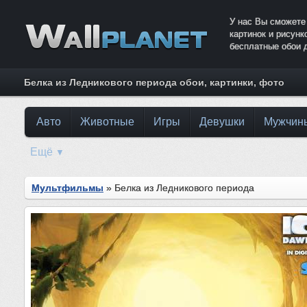
У нас Вы сможете
картинок и рисун
бесплатные обои 
Белка из Ледникового периода обои, картинки, фото
Авто
Животные
Игры
Девушки
Мужчин
Ещё
▼
Мультфильмы
» Белка из Ледникового периода