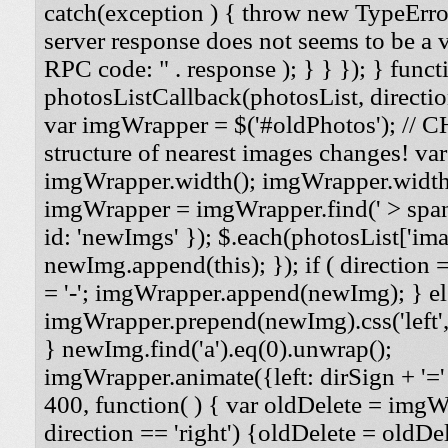
catch(exception ) { throw new TypeErro
server response does not seems to be a
RPC code: " . response ); } } }); } funct
photosListCallback(photosList, direction
var imgWrapper = $('#oldPhotos'); // 
structure of nearest images changes! va
imgWrapper.width(); imgWrapper.width
imgWrapper = imgWrapper.find(' > span
id: 'newImgs' }); $.each(photosList['imag
newImg.append(this); }); if ( direction =
= '-'; imgWrapper.append(newImg); } els
imgWrapper.prepend(newImg).css('left', '
} newImg.find('a').eq(0).unwrap();
imgWrapper.animate({left: dirSign + '=' 
400, function( ) { var oldDelete = imgWra
direction == 'right') {oldDelete = oldDel