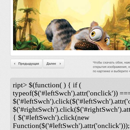
Чтобы скачать обои, наж
Предыдущая
Далее
открытия изображения, 
по картинке и выберите
ript> $(function( ) { if (
typeof($('#leftSwch').attr('onclick')) ===
$('#leftSwch').click($('#leftSwch').attr('
$('#rightSwch').click($('#rightSwch').attr
{ $('#leftSwch').click(new
Function($('#leftSwch').attr('onclick')));