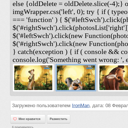
else {oldDelete = oldDelete.slice(-4);} 
imgWrapper.css('left', 0); try { if ( typeo
=== 'function' ) { $('#leftSwch').click(ph
$('#rightSwch').click(photosList['right'])
$('#leftSwch').click(new Function(photosL
$('#rightSwch').click(new Function(photo
} catch(exception ) { if ( console && co
console.log('Something went wrong: ', e
Загружено пользователем
IronMan
, дата: 08 Февра
Мне нравится
Мне нравится
Разместить
6
понравилось