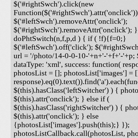
$('#rightSwch').click(new
Function($('#rightSwch').attr('onclick'))
$('#leftSwch').removeAttr('onclick');
$('#rightSwch').removeAttr('onclick'); }
doPhtSwitch(n,f,p,d ) { if ( !f){f=0;}
$('#leftSwch').off('click'); $('#rightSwch'
url = '/photo/14-0-0-10-'+n+'-'+f+'-'+p; $
dataType: 'xml', success: function( respo
photosList = []; photosList['images'] = [
response).eq(0).text()).find('a').each(func
$(this).hasClass('leftSwitcher') ) { photos
$(this).attr('onclick'); } else if (
$(this).hasClass('rightSwitcher') ) { phot
$(this).attr('onclick'); } else
{photosList['images'].push(this);} });
photosListCallback.call(photosList, phot