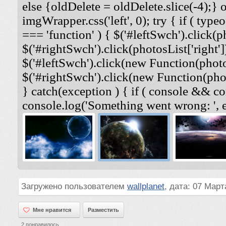
else {oldDelete = oldDelete.slice(-4);} 
imgWrapper.css('left', 0); try { if ( typeo
=== 'function' ) { $('#leftSwch').click(ph
$('#rightSwch').click(photosList['right'])
$('#leftSwch').click(new Function(photosL
$('#rightSwch').click(new Function(photo
} catch(exception ) { if ( console && co
console.log('Something went wrong: ', e
Загружено пользователем
wallplanet
, дата: 07 Март
Мне нравится
Мне нравится
Разместить
2
понравилось