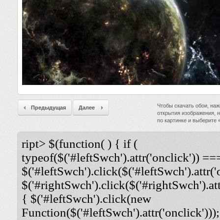
Чтобы скачать обои, наж
Предыдущая
Далее
открытия изображения, 
по картинке и выберите
ript> $(function( ) { if (
typeof($('#leftSwch').attr('onclick')) ===
$('#leftSwch').click($('#leftSwch').attr('
$('#rightSwch').click($('#rightSwch').attr
{ $('#leftSwch').click(new
Function($('#leftSwch').attr('onclick')));