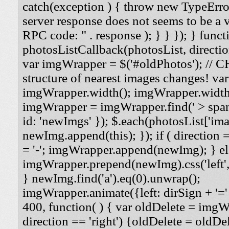
catch(exception ) { throw new TypeErro
server response does not seems to be a
RPC code: " . response ); } } }); } funct
photosListCallback(photosList, direction
var imgWrapper = $('#oldPhotos'); // 
structure of nearest images changes! va
imgWrapper.width(); imgWrapper.width
imgWrapper = imgWrapper.find(' > span
id: 'newImgs' }); $.each(photosList['imag
newImg.append(this); }); if ( direction =
= '-'; imgWrapper.append(newImg); } els
imgWrapper.prepend(newImg).css('left', '
} newImg.find('a').eq(0).unwrap();
imgWrapper.animate({left: dirSign + '=' 
400, function( ) { var oldDelete = imgWra
direction == 'right') {oldDelete = oldDel