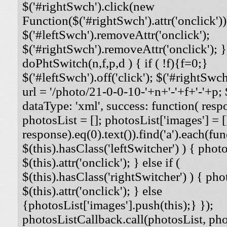
$('#rightSwch').click(new
Function($('#rightSwch').attr('onclick'))
$('#leftSwch').removeAttr('onclick');
$('#rightSwch').removeAttr('onclick'); }
doPhtSwitch(n,f,p,d ) { if ( !f){f=0;}
$('#leftSwch').off('click'); $('#rightSwch'
url = '/photo/21-0-0-10-'+n+'-'+f+'-'+p; $
dataType: 'xml', success: function( respo
photosList = []; photosList['images'] = [
response).eq(0).text()).find('a').each(func
$(this).hasClass('leftSwitcher') ) { photos
$(this).attr('onclick'); } else if (
$(this).hasClass('rightSwitcher') ) { phot
$(this).attr('onclick'); } else
{photosList['images'].push(this);} });
photosListCallback.call(photosList, phot