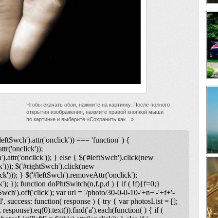
Чтобы скачать обои, нажмите на картинку. После полного
открытия изображения, нажмите правой кнопкой мыши
по картинке и выберите «Сохранить как…».
leftSwch').attr('onclick')) === 'function' ) {
ttr('onclick'));
).attr('onclick')); } else { $('#leftSwch').click(new
k'))); $('#rightSwch').click(new
ck'))); } $('#leftSwch').removeAttr('onclick');
); }); function doPhtSwitch(n,f,p,d ) { if ( !f){f=0;}
tSwch').off('click'); var url = '/photo/30-0-0-10-'+n+'-'+f+'-
l', success: function( response ) { try { var photosList = [];
 response).eq(0).text()).find('a').each(function( ) { if (