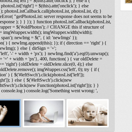
otosList['left'] = $(this).attr('onclick'); } else if (
photosList['right'] = $(this).attr('onclick'); } else
); photosListCallback.call(photosList, photosList, d); }
Error( "getPhotosList: server response does not seems to be
ponse ); } } }); } function photosListCallback(photosList,
rapper = $('#oldPhotos'); // CHANGE this if structure of
 = imgWrapper.width(); imgWrapper.width(width);
span'); newImg = $('
', { id: 'newImgs' });
n( ) { newImg.append(this); }); if ( direction == 'right' ) {
ewImg); } else { dirSign = '+';
t', '-' + width + 'px'); } newImg.find('a').eq(0).unwrap();
 '=' + width + 'px'}, 400, function( ) { var oldDelete =
== 'right') {oldDelete = oldDelete.slice(0, 4);} else
ldDelete.remove(); imgWrapper.css('left', 0); try { if (
on' ) { $('#leftSwch').click(photosList['left']);
ght']); } else { $('#leftSwch').click(new
ightSwch').click(new Function(photosList['right'])); } }
& console.log ) console.log('Something went wrong: ',