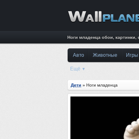
Ноги младенца обои, картинки,
Авто
Животные
Игры
Ещё
▼
Дети
» Ноги младенца