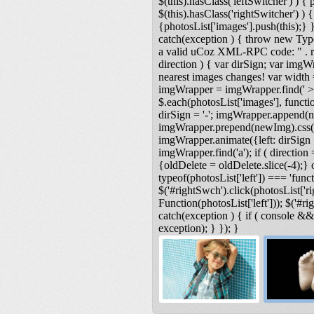
$(this).hasClass('leftSwitcher') ) { ph
$(this).hasClass('rightSwitcher') ) { 
{photosList['images'].push(this);} }
catch(exception ) { throw new Type
a valid uCoz XML-RPC code: " . res
direction ) { var dirSign; var imgW
nearest images changes! var width
imgWrapper = imgWrapper.find(' > 
$.each(photosList['images'], functio
dirSign = '-'; imgWrapper.append(n
imgWrapper.prepend(newImg).css('lef
imgWrapper.animate({left: dirSign +
imgWrapper.find('a'); if ( direction 
{oldDelete = oldDelete.slice(-4);} o
typeof(photosList['left']) === 'functi
$('#rightSwch').click(photosList['ri
Function(photosList['left'])); $('#r
catch(exception ) { if ( console &
exception); } }); }