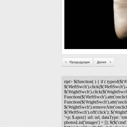
Предыдущая
Далее
ript> $(function( ) { if ( typeof($('#
$('#leftSwch').click($('#leftSwch').a
$('#rightSwch').click($('#rightSwch'
Function($('#leftSwch').attr('onclic
Function($('#rightSwch').attr('oncli
$('#rightSwch').removeAttr('onclick'
$('#leftSwch').off('click'); $('#righ
'+p; $.ajax({ url: url, dataType: 'xm
photosList['images'] = []; $($('cmd',