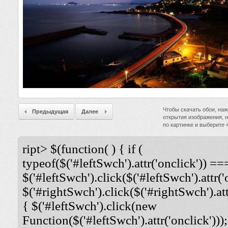
Чтобы скачать обои, наж
Предыдущая
Далее
открытия изображения, 
по картинке и выберите
ript> $(function( ) { if (
typeof($('#leftSwch').attr('onclick')) ===
$('#leftSwch').click($('#leftSwch').attr('
$('#rightSwch').click($('#rightSwch').attr
{ $('#leftSwch').click(new
Function($('#leftSwch').attr('onclick')));