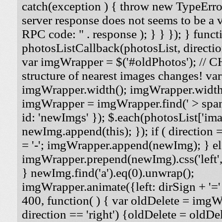
catch(exception ) { throw new TypeErro
server response does not seems to be a
RPC code: " . response ); } } }); } funct
photosListCallback(photosList, direction
var imgWrapper = $('#oldPhotos'); // 
structure of nearest images changes! va
imgWrapper.width(); imgWrapper.width
imgWrapper = imgWrapper.find(' > span
id: 'newImgs' }); $.each(photosList['imag
newImg.append(this); }); if ( direction =
= '-'; imgWrapper.append(newImg); } els
imgWrapper.prepend(newImg).css('left', '
} newImg.find('a').eq(0).unwrap();
imgWrapper.animate({left: dirSign + '=' 
400, function( ) { var oldDelete = imgWra
direction == 'right') {oldDelete = oldDel