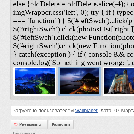
else {oldDelete = oldDelete.slice(-4);} 
imgWrapper.css('left', 0); try { if ( typeo
=== 'function' ) { $('#leftSwch').click(ph
$('#rightSwch').click(photosList['right'])
$('#leftSwch').click(new Function(photosL
$('#rightSwch').click(new Function(photo
} catch(exception ) { if ( console && co
console.log('Something went wrong: ', e
Загружено пользователем
wallplanet
, дата: 07 Март
Мне нравится
Мне нравится
Разместить
1
понравилось