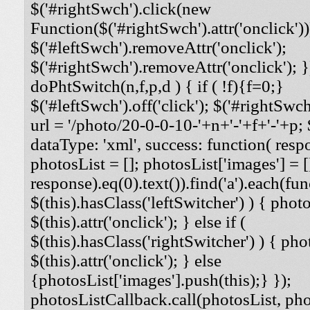
$('#rightSwch').click(new
Function($('#rightSwch').attr('onclick'))
$('#leftSwch').removeAttr('onclick');
$('#rightSwch').removeAttr('onclick'); }
doPhtSwitch(n,f,p,d ) { if ( !f){f=0;}
$('#leftSwch').off('click'); $('#rightSwch'
url = '/photo/20-0-0-10-'+n+'-'+f+'-'+p; $
dataType: 'xml', success: function( respo
photosList = []; photosList['images'] = [
response).eq(0).text()).find('a').each(func
$(this).hasClass('leftSwitcher') ) { photos
$(this).attr('onclick'); } else if (
$(this).hasClass('rightSwitcher') ) { phot
$(this).attr('onclick'); } else
{photosList['images'].push(this);} });
photosListCallback.call(photosList, phot