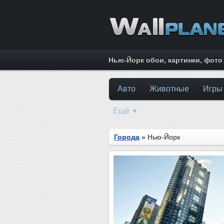
Нью-Йорк обои, картинки, фото
Авто
Животные
Игры
Ещё
▼
Города
» Нью-Йорк