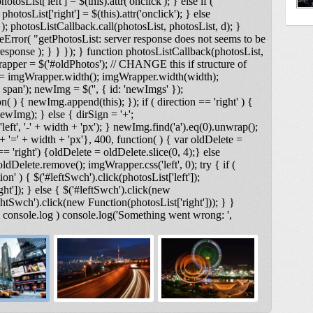
otosList['left'] = $(this).attr('onclick'); } else if (
photosList['right'] = $(this).attr('onclick'); } else
); photosListCallback.call(photosList, photosList, d); }
Error( "getPhotosList: server response does not seems to be
ponse ); } } }); } function photosListCallback(photosList,
rapper = $('#oldPhotos'); // CHANGE this if structure of
 = imgWrapper.width(); imgWrapper.width(width);
span'); newImg = $('
', { id: 'newImgs' });
n( ) { newImg.append(this); }); if ( direction == 'right' ) {
ewImg); } else { dirSign = '+';
t', '-' + width + 'px'); } newImg.find('a').eq(0).unwrap();
 '=' + width + 'px'}, 400, function( ) { var oldDelete =
== 'right') {oldDelete = oldDelete.slice(0, 4);} else
ldDelete.remove(); imgWrapper.css('left', 0); try { if (
on' ) { $('#leftSwch').click(photosList['left']);
ght']); } else { $('#leftSwch').click(new
ightSwch').click(new Function(photosList['right'])); } }
& console.log ) console.log('Something went wrong: ',