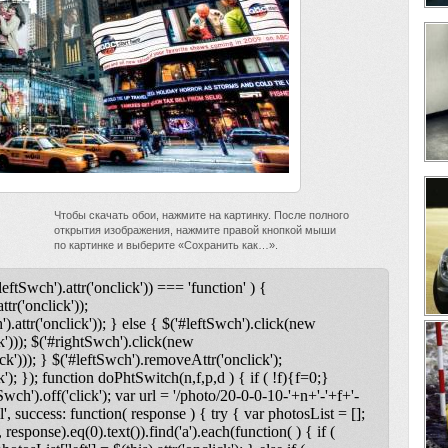
Чтобы скачать обои, нажмите на картинку. После полного
открытия изображения, нажмите правой кнопкой мыши
по картинке и выберите «Сохранить как…».
leftSwch').attr('onclick')) === 'function' ) {
ttr('onclick'));
).attr('onclick')); } else { $('#leftSwch').click(new
k'))); $('#rightSwch').click(new
ck'))); } $('#leftSwch').removeAttr('onclick');
); }); function doPhtSwitch(n,f,p,d ) { if ( !f){f=0;}
tSwch').off('click'); var url = '/photo/20-0-0-10-'+n+'-'+f+'-
l', success: function( response ) { try { var photosList = [];
 response).eq(0).text()).find('a').each(function( ) { if (