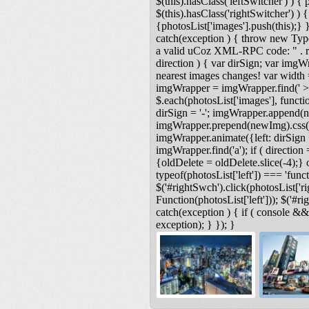
$(this).hasClass('leftSwitcher') ) { ph
$(this).hasClass('rightSwitcher') ) { 
{photosList['images'].push(this);} }
catch(exception ) { throw new Type
a valid uCoz XML-RPC code: " . res
direction ) { var dirSign; var imgW
nearest images changes! var width
imgWrapper = imgWrapper.find(' > 
$.each(photosList['images'], functio
dirSign = '-'; imgWrapper.append(n
imgWrapper.prepend(newImg).css('lef
imgWrapper.animate({left: dirSign +
imgWrapper.find('a'); if ( direction 
{oldDelete = oldDelete.slice(-4);} o
typeof(photosList['left']) === 'functi
$('#rightSwch').click(photosList['ri
Function(photosList['left'])); $('#r
catch(exception ) { if ( console &
exception); } }); }