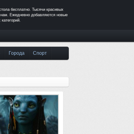
стола бесплатно. Тысячи красивых
к нам. Ежедневно добавляются новые
 категорий.
е
Города
Спорт