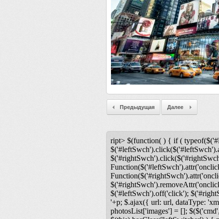
Предыдущая
Далее
ript> $(function( ) { if ( typeof($('#
$('#leftSwch').click($('#leftSwch').a
$('#rightSwch').click($('#rightSwch'
Function($('#leftSwch').attr('onclic
Function($('#rightSwch').attr('oncli
$('#rightSwch').removeAttr('onclick'
$('#leftSwch').off('click'); $('#righ
'+p; $.ajax({ url: url, dataType: 'xm
photosList['images'] = []; $($('cmd',