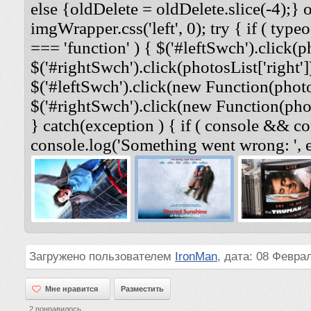
else {oldDelete = oldDelete.slice(-4);} 
imgWrapper.css('left', 0); try { if ( typeo
=== 'function' ) { $('#leftSwch').click(ph
$('#rightSwch').click(photosList['right'])
$('#leftSwch').click(new Function(photosL
$('#rightSwch').click(new Function(photo
} catch(exception ) { if ( console && co
console.log('Something went wrong: ', e
Загружено пользователем
IronMan
, дата: 08 Февра
Мне нравится
Мне нравится
Разместить
2
понравилось