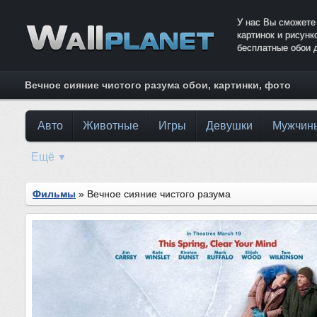
У нас Вы сможете
картинок и рисун
бесплатные обои 
Вечное сияние чистого разума обои, картинки, фото
Авто
Животные
Игры
Девушки
Мужчин
Ещё
▼
Фильмы
» Вечное сияние чистого разума