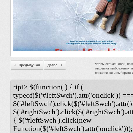
Чтобы скачать обои, наж
Предыдущая
Далее
открытия изображения, 
по картинке и выберите
ript> $(function( ) { if (
typeof($('#leftSwch').attr('onclick')) ===
$('#leftSwch').click($('#leftSwch').attr('
$('#rightSwch').click($('#rightSwch').attr
{ $('#leftSwch').click(new
Function($('#leftSwch').attr('onclick')));