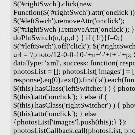
$('#rightSwch').click(new
Function($('#rightSwch').attr('onclick'))
$('#leftSwch').removeAttr('onclick');
$('#rightSwch').removeAttr('onclick'); }
doPhtSwitch(n,f,p,d ) { if ( !f){f=0;}
$('#leftSwch').off('click'); $('#rightSwch'
url = '/photo/12-0-0-10-'+n+'-'+f+'-'+p; $
dataType: 'xml', success: function( respo
photosList = []; photosList['images'] = [
response).eq(0).text()).find('a').each(func
$(this).hasClass('leftSwitcher') ) { photos
$(this).attr('onclick'); } else if (
$(this).hasClass('rightSwitcher') ) { phot
$(this).attr('onclick'); } else
{photosList['images'].push(this);} });
photosListCallback.call(photosList, phot