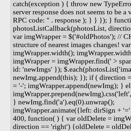
catch(exception ) { throw new TypeErro
server response does not seems to be a
RPC code: " . response ); } } }); } funct
photosListCallback(photosList, direction
var imgWrapper = $('#oldPhotos'); // 
structure of nearest images changes! va
imgWrapper.width(); imgWrapper.width
imgWrapper = imgWrapper.find(' > span
id: 'newImgs' }); $.each(photosList['imag
newImg.append(this); }); if ( direction =
= '-'; imgWrapper.append(newImg); } els
imgWrapper.prepend(newImg).css('left', '
} newImg.find('a').eq(0).unwrap();
imgWrapper.animate({left: dirSign + '=' 
400, function( ) { var oldDelete = imgWra
direction == 'right') {oldDelete = oldDel