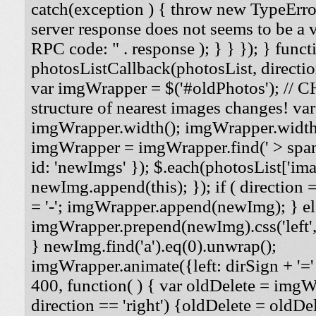
catch(exception ) { throw new TypeErro
server response does not seems to be a
RPC code: " . response ); } } }); } funct
photosListCallback(photosList, direction
var imgWrapper = $('#oldPhotos'); // 
structure of nearest images changes! va
imgWrapper.width(); imgWrapper.width
imgWrapper = imgWrapper.find(' > span
id: 'newImgs' }); $.each(photosList['imag
newImg.append(this); }); if ( direction =
= '-'; imgWrapper.append(newImg); } els
imgWrapper.prepend(newImg).css('left', '
} newImg.find('a').eq(0).unwrap();
imgWrapper.animate({left: dirSign + '=' 
400, function( ) { var oldDelete = imgWra
direction == 'right') {oldDelete = oldDel