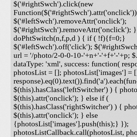
$('#rightSwch').click(new
Function($('#rightSwch').attr('onclick'))
$('#leftSwch').removeAttr('onclick');
$('#rightSwch').removeAttr('onclick'); }
doPhtSwitch(n,f,p,d ) { if ( !f){f=0;}
$('#leftSwch').off('click'); $('#rightSwch'
url = '/photo/2-0-0-10-'+n+'-'+f+'-'+p; $.
dataType: 'xml', success: function( respo
photosList = []; photosList['images'] = [
response).eq(0).text()).find('a').each(func
$(this).hasClass('leftSwitcher') ) { photos
$(this).attr('onclick'); } else if (
$(this).hasClass('rightSwitcher') ) { phot
$(this).attr('onclick'); } else
{photosList['images'].push(this);} });
photosListCallback.call(photosList, phot