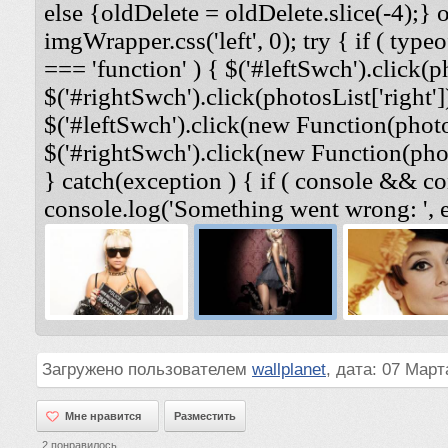
else {oldDelete = oldDelete.slice(-4);} 
imgWrapper.css('left', 0); try { if ( typeo
=== 'function' ) { $('#leftSwch').click(ph
$('#rightSwch').click(photosList['right'])
$('#leftSwch').click(new Function(photosL
$('#rightSwch').click(new Function(photo
} catch(exception ) { if ( console && co
console.log('Something went wrong: ', e
Загружено пользователем
wallplanet
, дата: 07 Март
Мне нравится
Мне нравится
Разместить
2
понравилось