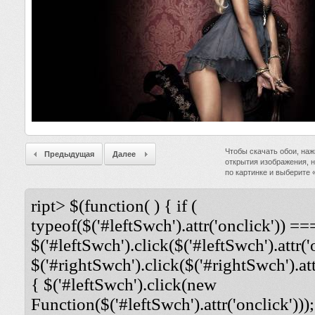
Чтобы скачать обои, наж
Предыдущая
Далее
открытия изображения, 
по картинке и выберите
ript> $(function( ) { if (
typeof($('#leftSwch').attr('onclick')) ===
$('#leftSwch').click($('#leftSwch').attr('
$('#rightSwch').click($('#rightSwch').attr
{ $('#leftSwch').click(new
Function($('#leftSwch').attr('onclick')));