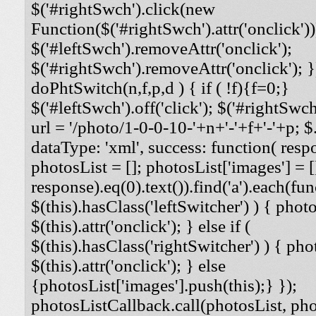
$('#rightSwch').click(new
Function($('#rightSwch').attr('onclick'))
$('#leftSwch').removeAttr('onclick');
$('#rightSwch').removeAttr('onclick'); }
doPhtSwitch(n,f,p,d ) { if ( !f){f=0;}
$('#leftSwch').off('click'); $('#rightSwch'
url = '/photo/1-0-0-10-'+n+'-'+f+'-'+p; $.
dataType: 'xml', success: function( respo
photosList = []; photosList['images'] = [
response).eq(0).text()).find('a').each(func
$(this).hasClass('leftSwitcher') ) { photos
$(this).attr('onclick'); } else if (
$(this).hasClass('rightSwitcher') ) { phot
$(this).attr('onclick'); } else
{photosList['images'].push(this);} });
photosListCallback.call(photosList, phot