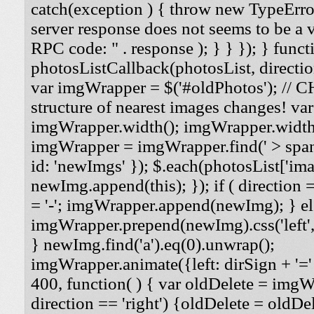
catch(exception ) { throw new TypeErro
server response does not seems to be a
RPC code: " . response ); } } }); } funct
photosListCallback(photosList, direction
var imgWrapper = $('#oldPhotos'); // 
structure of nearest images changes! va
imgWrapper.width(); imgWrapper.width
imgWrapper = imgWrapper.find(' > span
id: 'newImgs' }); $.each(photosList['imag
newImg.append(this); }); if ( direction =
= '-'; imgWrapper.append(newImg); } els
imgWrapper.prepend(newImg).css('left', '
} newImg.find('a').eq(0).unwrap();
imgWrapper.animate({left: dirSign + '=' 
400, function( ) { var oldDelete = imgWra
direction == 'right') {oldDelete = oldDel