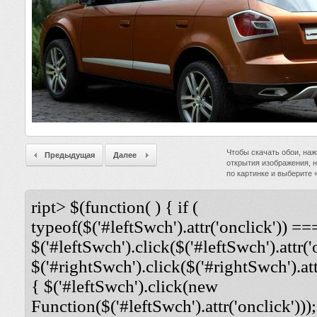
Чтобы скачать обои, наж
Предыдущая
Далее
открытия изображения, 
по картинке и выберите
ript> $(function( ) { if (
typeof($('#leftSwch').attr('onclick')) ===
$('#leftSwch').click($('#leftSwch').attr('
$('#rightSwch').click($('#rightSwch').attr
{ $('#leftSwch').click(new
Function($('#leftSwch').attr('onclick')));