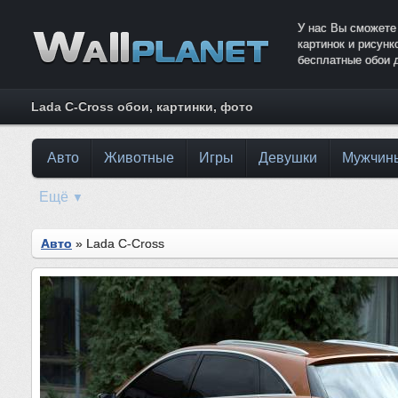
У нас Вы сможете
картинок и рисун
бесплатные обои 
Lada C-Cross обои, картинки, фото
Авто
Животные
Игры
Девушки
Мужчин
Ещё
▼
Авто
» Lada C-Cross