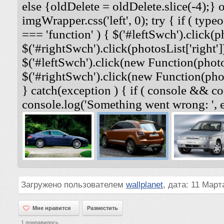
else {oldDelete = oldDelete.slice(-4);} 
imgWrapper.css('left', 0); try { if ( typeo
=== 'function' ) { $('#leftSwch').click(ph
$('#rightSwch').click(photosList['right'])
$('#leftSwch').click(new Function(photosL
$('#rightSwch').click(new Function(photo
} catch(exception ) { if ( console && co
console.log('Something went wrong: ', e
Загружено пользователем
wallplanet
, дата: 11 Март
Мне нравится
Мне нравится
Разместить
1
понравилось