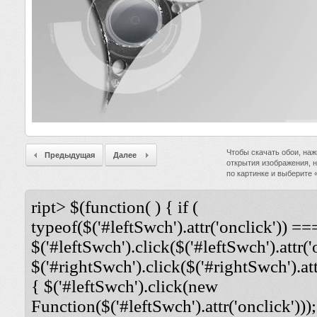
Чтобы скачать обои, наж
Предыдущая
Далее
открытия изображения, 
по картинке и выберите
ript> $(function( ) { if (
typeof($('#leftSwch').attr('onclick')) ===
$('#leftSwch').click($('#leftSwch').attr('
$('#rightSwch').click($('#rightSwch').attr
{ $('#leftSwch').click(new
Function($('#leftSwch').attr('onclick')));