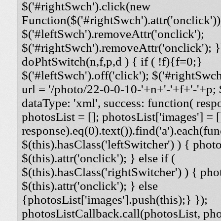
$('#rightSwch').click(new
Function($('#rightSwch').attr('onclick'))
$('#leftSwch').removeAttr('onclick');
$('#rightSwch').removeAttr('onclick'); }
doPhtSwitch(n,f,p,d ) { if ( !f){f=0;}
$('#leftSwch').off('click'); $('#rightSwch'
url = '/photo/22-0-0-10-'+n+'-'+f+'-'+p; $
dataType: 'xml', success: function( respo
photosList = []; photosList['images'] = [
response).eq(0).text()).find('a').each(func
$(this).hasClass('leftSwitcher') ) { photos
$(this).attr('onclick'); } else if (
$(this).hasClass('rightSwitcher') ) { phot
$(this).attr('onclick'); } else
{photosList['images'].push(this);} });
photosListCallback.call(photosList, phot