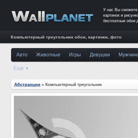
У нас Вы сможете
картинок и рисун
бесплатные обои 
Компьютерный треугольник обои, картинки, фото
Авто
Животные
Игры
Девушки
Мужчин
Ещё
▼
Абстракции
» Компьютерный треугольник