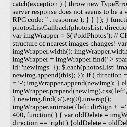
catch(exception ) { throw new TypeErro
server response does not seems to be a
RPC code: " . response ); } } }); } funct
photosListCallback(photosList, direction
var imgWrapper = $('#oldPhotos'); // 
structure of nearest images changes! va
imgWrapper.width(); imgWrapper.width
imgWrapper = imgWrapper.find(' > span
id: 'newImgs' }); $.each(photosList['imag
newImg.append(this); }); if ( direction =
= '-'; imgWrapper.append(newImg); } els
imgWrapper.prepend(newImg).css('left', '
} newImg.find('a').eq(0).unwrap();
imgWrapper.animate({left: dirSign + '=' 
400, function( ) { var oldDelete = imgWra
direction == 'right') {oldDelete = oldDel