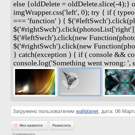
else {oldDelete = oldDelete.slice(-4);} 
imgWrapper.css('left', 0); try { if ( typeo
=== 'function' ) { $('#leftSwch').click(ph
$('#rightSwch').click(photosList['right'])
$('#leftSwch').click(new Function(photosL
$('#rightSwch').click(new Function(photo
} catch(exception ) { if ( console && co
console.log('Something went wrong: ', e
Загружено пользователем
wallplanet
, дата: 06 Март
Мне нравится
Мне нравится
Разместить
0
понравилось