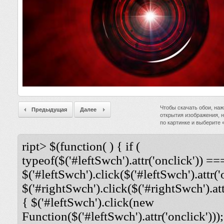
Чтобы скачать обои, наж
Предыдущая
Далее
открытия изображения, 
по картинке и выберите
ript> $(function( ) { if (
typeof($('#leftSwch').attr('onclick')) ===
$('#leftSwch').click($('#leftSwch').attr('
$('#rightSwch').click($('#rightSwch').attr
{ $('#leftSwch').click(new
Function($('#leftSwch').attr('onclick')));