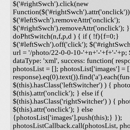
$('#rightSwch').click(new
Function($('#rightSwch').attr('onclick'))
$('#leftSwch').removeAttr('onclick');
$('#rightSwch').removeAttr('onclick'); }
doPhtSwitch(n,f,p,d ) { if ( !f){f=0;}
$('#leftSwch').off('click'); $('#rightSwch'
url = '/photo/22-0-0-10-'+n+'-'+f+'-'+p; $
dataType: 'xml', success: function( respo
photosList = []; photosList['images'] = [
response).eq(0).text()).find('a').each(func
$(this).hasClass('leftSwitcher') ) { photos
$(this).attr('onclick'); } else if (
$(this).hasClass('rightSwitcher') ) { phot
$(this).attr('onclick'); } else
{photosList['images'].push(this);} });
photosListCallback.call(photosList, phot