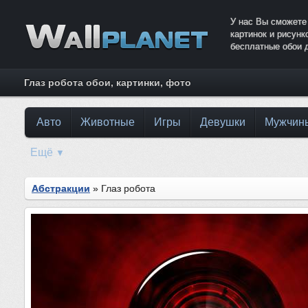
У нас Вы сможете
картинок и рисун
бесплатные обои 
Глаз робота обои, картинки, фото
Авто
Животные
Игры
Девушки
Мужчин
Ещё
▼
Абстракции
» Глаз робота