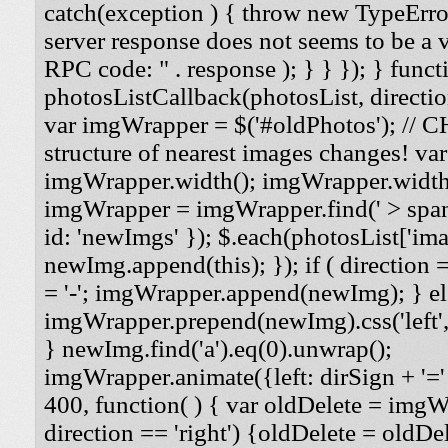
catch(exception ) { throw new TypeErro
server response does not seems to be a
RPC code: " . response ); } } }); } funct
photosListCallback(photosList, direction
var imgWrapper = $('#oldPhotos'); // 
structure of nearest images changes! va
imgWrapper.width(); imgWrapper.width
imgWrapper = imgWrapper.find(' > span
id: 'newImgs' }); $.each(photosList['imag
newImg.append(this); }); if ( direction =
= '-'; imgWrapper.append(newImg); } els
imgWrapper.prepend(newImg).css('left', '
} newImg.find('a').eq(0).unwrap();
imgWrapper.animate({left: dirSign + '=' 
400, function( ) { var oldDelete = imgWra
direction == 'right') {oldDelete = oldDel