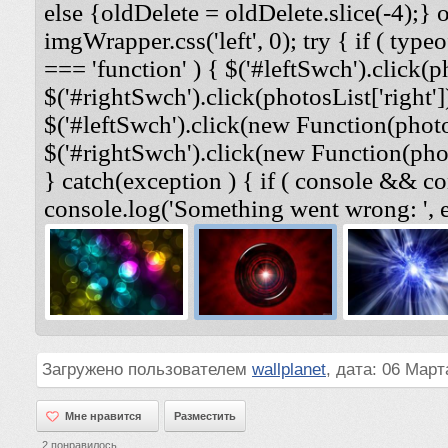
else {oldDelete = oldDelete.slice(-4);} 
imgWrapper.css('left', 0); try { if ( typeo
=== 'function' ) { $('#leftSwch').click(ph
$('#rightSwch').click(photosList['right'])
$('#leftSwch').click(new Function(photosL
$('#rightSwch').click(new Function(photo
} catch(exception ) { if ( console && co
console.log('Something went wrong: ', e
Загружено пользователем
wallplanet
, дата: 06 Март
Мне нравится
Мне нравится
Разместить
2
понравилось